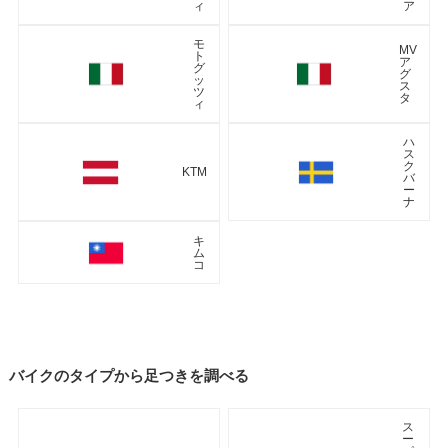
ィ
ア
モ
MV
ト
ア
グ
グ
ッ
ス
ツ
タ
ィ
ハ
ス
ク
KTM
バ
ー
ナ
キ
ム
コ
バイクのタイプから足つきを調べる
ス
ー