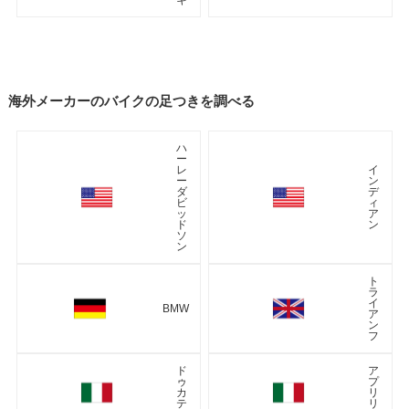
海外メーカーのバイクの足つきを調べる
ハ
ー
レ
イ
ー
ン
ダ
デ
ビ
ィ
ッ
ア
ド
ン
ソ
ン
ト
ラ
イ
BMW
ア
ン
フ
ド
ア
ゥ
プ
カ
リ
テ
リ