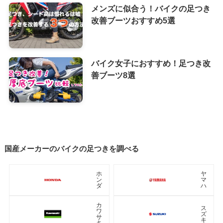
メンズに似合う！バイクの足つき
改善ブーツおすすめ5選
バイク女子におすすめ！足つき改
善ブーツ8選
国産メーカーのバイクの足つきを調べる
ホ
ヤ
ン
マ
ダ
ハ
カ
ス
ワ
ズ
サ
キ
キ