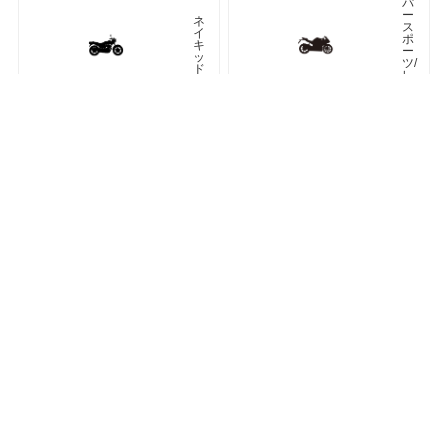
パ
ー
ネ
ス
イ
ポ
キ
ー
ッ
ツ/
ド
レ
プ
リ
カ
車種検索
キーワード検索
ページトップ
ア
ツ
メ
ア
リ
ラ
カ
ー
ン
オフロード
アドベンチャー
ク
ラ
シ
ネオクラシック
ッ
ク
ス
ト
リ
ー
ト
カフェレーサー
フ