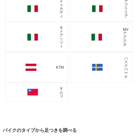
ド
ア
ゥ
プ
カ
リ
テ
リ
ィ
ア
モ
MV
ト
ア
グ
グ
ッ
ス
ツ
タ
ィ
ハ
ス
ク
KTM
バ
ー
ナ
キ
ム
コ
バイクのタイプから足つきを調べる