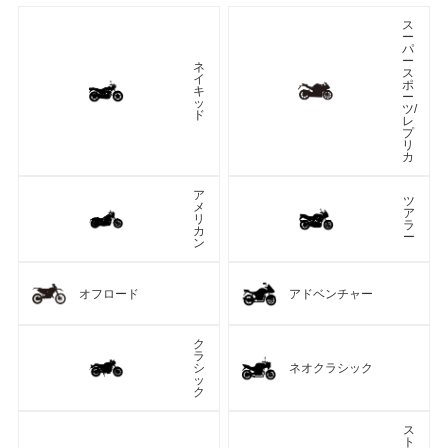
ス
ー
パ
ー
ネ
ス
イ
ポ
キ
ー
ッ
ツ/
ド
レ
プ
リ
カ
ア
ツ
メ
ア
リ
ラ
カ
ー
ン
オフロード
アドベンチャー
ク
ラ
シ
ネオクラシック
ッ
ク
ス
ト