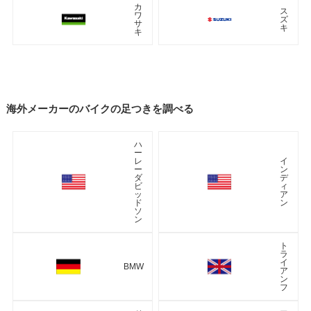
カ
ス
ワ
ズ
サ
キ
キ
海外メーカーのバイクの足つきを調べる
ハ
ー
レ
イ
ー
ン
ダ
デ
ビ
ィ
ッ
ア
ド
ン
ソ
ン
ト
ラ
イ
BMW
ア
ン
フ