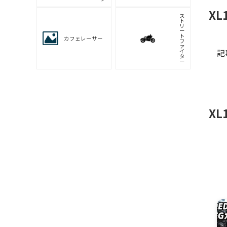
X
ス
ト
リ
ー
ト
カフェレーサー
フ
ァ
記
イ
タ
ー
X