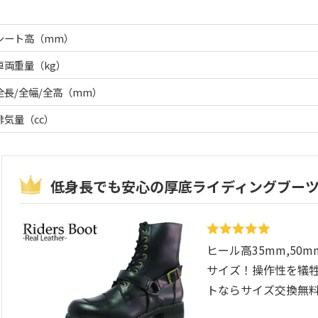
シート高（mm）
車両重量（kg）
全長/全幅/全高（mm）
排気量（cc）
低身長でも安心の厚底ライディングブー
ヒール高35mm,50
サイズ！操作性を犠
トならサイズ交換無