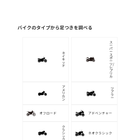
バイクのタイプから足つきを調べる
ス
ー
パ
ー
ネ
ス
イ
ポ
キ
ー
ッ
ツ/
ド
レ
プ
リ
カ
ア
ツ
メ
ア
リ
ラ
カ
ー
ン
オフロード
アドベンチャー
ク
ラ
シ
ネオクラシック
ッ
ク