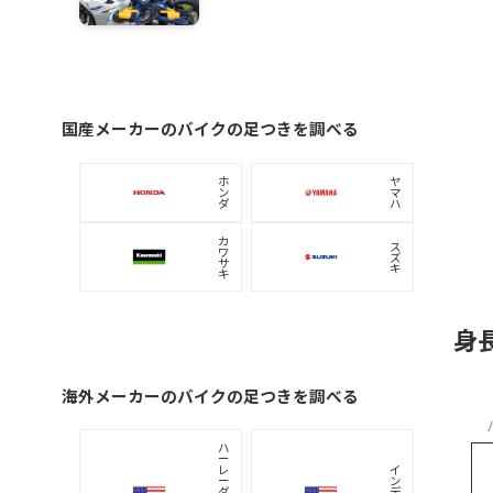
国産メーカーのバイクの足つきを調べる
ホ
ヤ
ン
マ
ダ
ハ
カ
ス
ワ
ズ
サ
キ
キ
身
海外メーカーのバイクの足つきを調べる
ハ
ー
レ
イ
ー
ン
ダ
デ