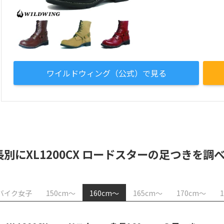
ワイルドウィング（公式）で見る
長別にXL1200CX ロードスターの足つきを調
バイク女子
150cm〜
160cm〜
165cm〜
170cm〜