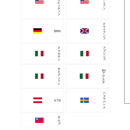
ビ
ィ
ッ
ア
ド
ン
ソ
ン
ト
ラ
イ
BMW
ア
ン
フ
ド
ア
ゥ
プ
カ
リ
テ
リ
ィ
ア
モ
MV
ト
ア
グ
グ
ッ
ス
ツ
タ
ィ
ハ
ス
ク
KTM
バ
ー
ナ
キ
ム
コ