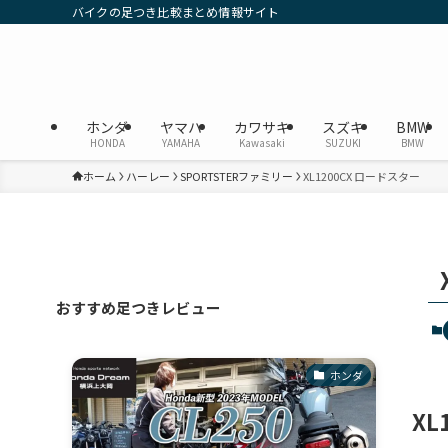
バイクの足つき比較まとめ情報サイト
ホンダ
ヤマハ
カワサキ
スズキ
BMW
HONDA
YAMAHA
Kawasaki
SUZUKI
BMW
ホーム
ハーレー
SPORTSTERファミリー
XL1200CX ロードスター
おすすめ足つきレビュー
ホンダ
X