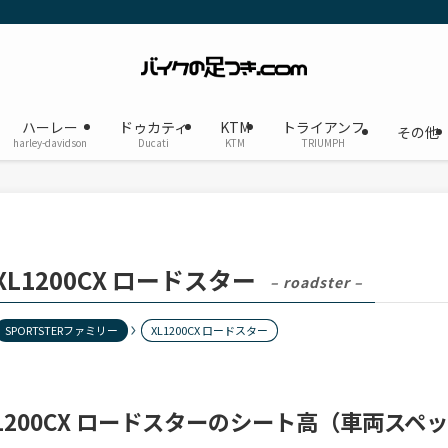
ハーレー
ドゥカティ
KTM
トライアンフ
その他
harley-davidson
Ducati
KTM
TRIUMPH
XL1200CX ロードスター
– roadster –
SPORTSTERファミリー
XL1200CX ロードスター
L1200CX ロードスターのシート高（車両スペ