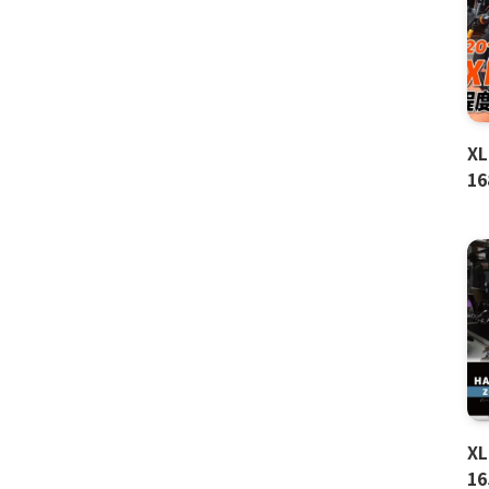
X
1
X
1