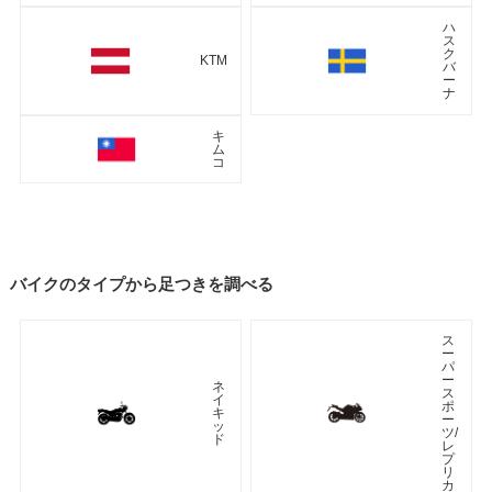
ハ
ス
ク
KTM
バ
ー
ナ
キ
ム
コ
バイクのタイプから足つきを調べる
ス
ー
パ
ー
ネ
ス
イ
ポ
キ
ー
ッ
ツ/
ド
レ
プ
リ
カ