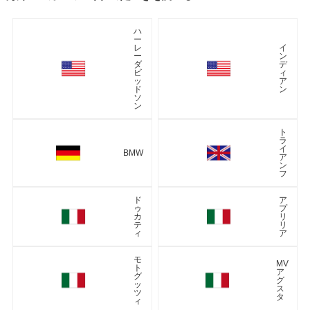
ハ
ー
レ
イ
ー
ン
ダ
デ
ビ
ィ
ッ
ア
ド
ン
ソ
ン
ト
ラ
イ
BMW
ア
ン
フ
ド
ア
ゥ
プ
カ
リ
テ
リ
ィ
ア
モ
MV
ト
ア
グ
グ
ッ
ス
ツ
タ
ィ