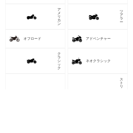
ア
ツ
メ
ア
リ
ラ
カ
ー
ン
オフロード
アドベンチャー
ク
ラ
シ
ネオクラシック
ッ
ク
ス
ト
リ
ー
ト
カフェレーサー
フ
ァ
車種検索
キーワード検索
ページトップ
イ
タ
ー