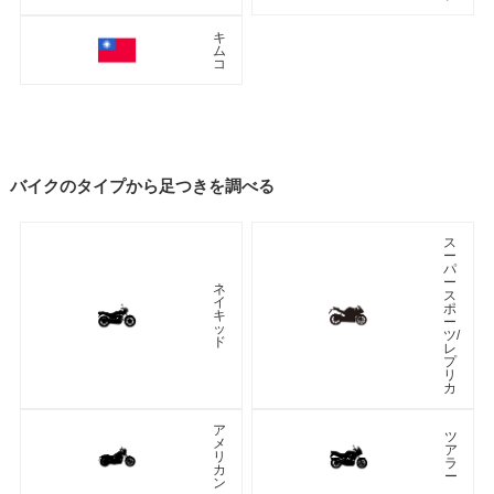
キ
ム
コ
バイクのタイプから足つきを調べる
ス
ー
パ
ー
ネ
ス
イ
ポ
キ
ー
ッ
ツ/
ド
レ
プ
リ
カ
ア
ツ
メ
ア
リ
ラ
カ
ー
ン