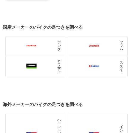
国産メーカーのバイクの足つきを調べる
ホ
ヤ
ン
マ
ダ
ハ
カ
ス
ワ
ズ
サ
キ
キ
海外メーカーのバイクの足つきを調べる
ハ
ー
レ
イ
ー
ン