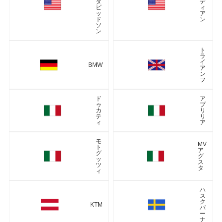
ダ
デ
ビ
ィ
ッ
ア
ド
ン
ソ
ン
ト
ラ
イ
BMW
ア
ン
フ
ド
ア
ゥ
プ
カ
リ
テ
リ
ィ
ア
モ
MV
ト
ア
グ
グ
ッ
ス
ツ
タ
ィ
ハ
ス
ク
KTM
バ
ー
ナ