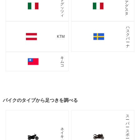
ト
ア
グ
グ
ッ
ス
ツ
タ
ィ
ハ
ス
ク
KTM
バ
ー
ナ
キ
ム
コ
バイクのタイプから足つきを調べる
ス
ー
パ
ー
ネ
ス
イ
ポ
キ
ー