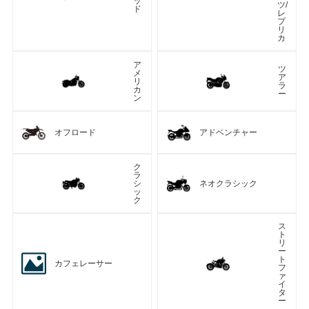
ッ
ツ/
ド
レ
プ
リ
カ
ア
ツ
メ
ア
リ
ラ
カ
ー
ン
オフロード
アドベンチャー
ク
ラ
シ
ネオクラシック
ッ
ク
ス
ト
リ
ー
ト
カフェレーサー
フ
ァ
イ
タ
ー