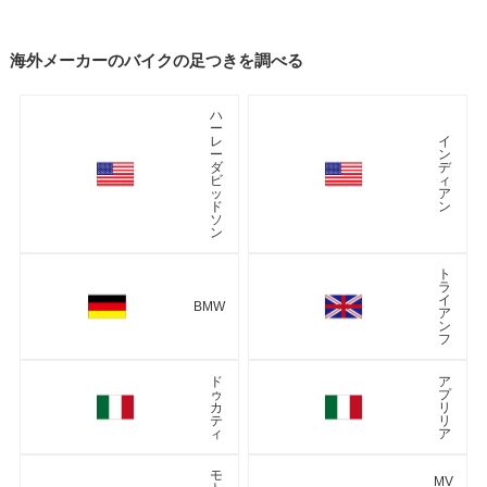
海外メーカーのバイクの足つきを調べる
ハ
ー
レ
イ
ー
ン
ダ
デ
ビ
ィ
ッ
ア
ド
ン
ソ
ン
ト
ラ
イ
BMW
ア
ン
フ
ド
ア
ゥ
プ
カ
リ
テ
リ
ィ
ア
モ
MV