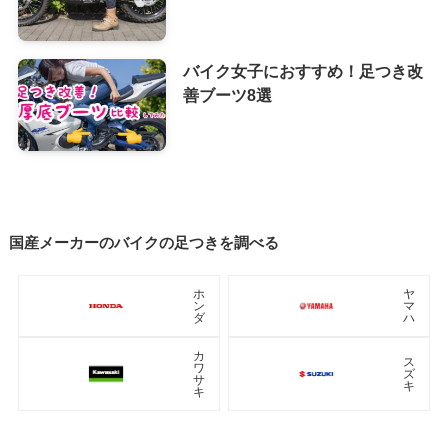
バイク女子におすすめ！足つき改
善ブーツ8選
国産メーカーのバイクの足つきを調べる
ホ
ヤ
ン
マ
ダ
ハ
カ
ス
ワ
ズ
サ
キ
キ