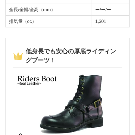
全長/全幅/全高（mm）
ー/ー/ー
排気量（cc）
1,301
低身長でも安心の厚底ライディン
グブーツ！