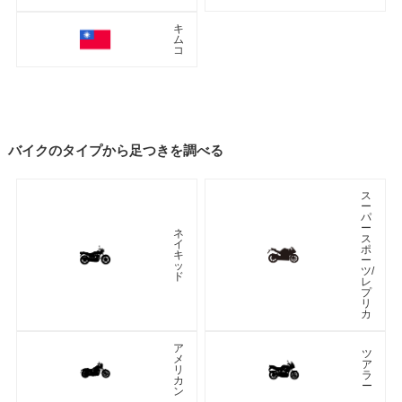
キ
ム
コ
バイクのタイプから足つきを調べる
ス
ー
パ
ー
ネ
ス
イ
ポ
キ
ー
ッ
ツ/
ド
レ
プ
リ
カ
ア
ツ
メ
ア
リ
ラ
カ
ー
ン