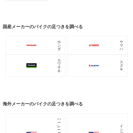
国産メーカーのバイクの足つきを調べる
ホ
ヤ
ン
マ
ダ
ハ
カ
ス
ワ
ズ
サ
キ
キ
海外メーカーのバイクの足つきを調べる
ハ
ー
レ
イ
ー
ン