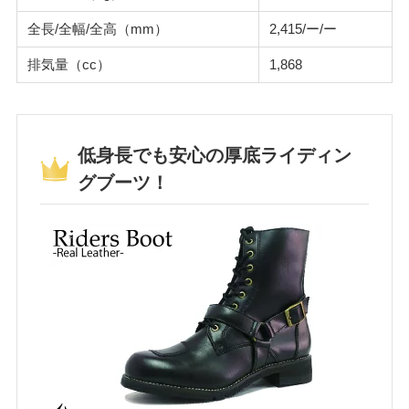
全長/全幅/全高（mm）
2,415/ー/ー
排気量（cc）
1,868
低身長でも安心の厚底ライディン
グブーツ！