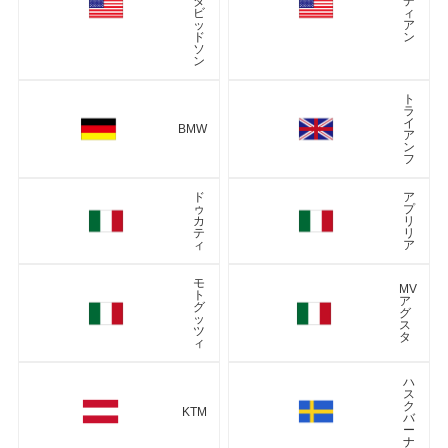
ダ
デ
ビ
ィ
ッ
ア
ド
ン
ソ
ン
ト
ラ
イ
BMW
ア
ン
フ
ド
ア
ゥ
プ
カ
リ
テ
リ
ィ
ア
モ
MV
ト
ア
グ
グ
ッ
ス
ツ
タ
ィ
ハ
ス
ク
KTM
バ
ー
ナ