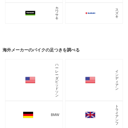
カ
ス
ワ
ズ
サ
キ
キ
海外メーカーのバイクの足つきを調べる
ハ
ー
レ
イ
ー
ン
ダ
デ
ビ
ィ
ッ
ア
ド
ン
ソ
ン
ト
ラ
イ
BMW
ア
ン
フ