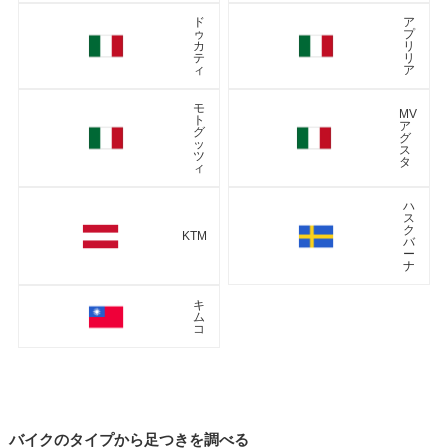
ド
ア
ゥ
プ
カ
リ
テ
リ
ィ
ア
モ
MV
ト
ア
グ
グ
ッ
ス
ツ
タ
ィ
ハ
ス
ク
KTM
バ
ー
ナ
キ
ム
コ
バイクのタイプから足つきを調べる