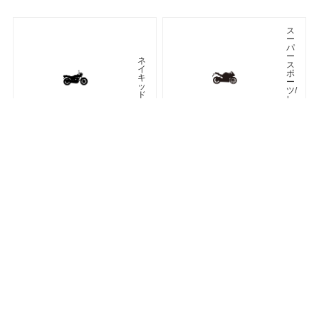
ス
ー
パ
ー
ネ
ス
イ
ポ
キ
ー
ッ
ツ/
ド
レ
プ
リ
カ
車種検索
キーワード検索
ページトップ
ア
ツ
メ
ア
リ
ラ
カ
ー
ン
オフロード
アドベンチャー
ク
ラ
シ
ネオクラシック
ッ
ク
ス