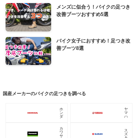
メンズに似合う！バイクの足つき
改善ブーツおすすめ5選
バイク女子におすすめ！足つき改
善ブーツ8選
国産メーカーのバイクの足つきを調べる
ホ
ヤ
ン
マ
ダ
ハ
カ
ス
ワ
ズ
サ
キ