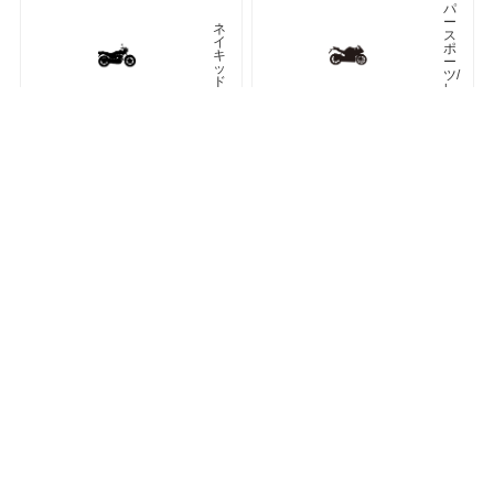
パ
ー
ネ
ス
イ
ポ
キ
ー
ッ
ツ/
ド
レ
プ
リ
カ
車種検索
キーワード検索
ページトップ
ア
ツ
メ
ア
リ
ラ
カ
ー
ン
オフロード
アドベンチャー
ク
ラ
シ
ネオクラシック
ッ
ク
ス
ト
リ
ー
ト
カフェレーサー