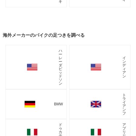
キ
海外メーカーのバイクの足つきを調べる
ハ
ー
レ
イ
ー
ン
ダ
デ
ビ
ィ
ッ
ア
ド
ン
ソ
ン
ト
ラ
イ
BMW
ア
ン
フ
ド
ア
ゥ
プ
カ
リ
テ
リ