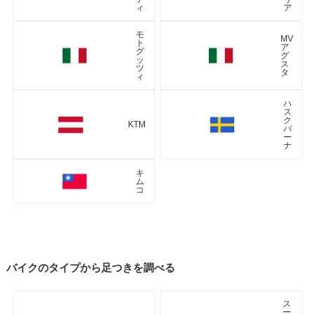
ィ
ア
モ
MV
ト
ア
グ
グ
ッ
ス
ツ
タ
ィ
ハ
ス
ク
KTM
バ
ー
ナ
キ
ム
コ
バイクのタイプから足つきを調べる
ス
ー