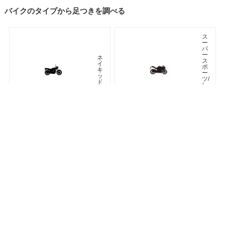
バイクのタイプから足つきを調べる
ス
ー
パ
ー
ネ
ス
イ
ポ
キ
ー
ッ
ツ/
ド
レ
プ
リ
カ
車種検索
キーワード検索
ページトップ
ア
ツ
メ
ア
リ
ラ
カ
ー
ン
オフロード
アドベンチャー
ク
ラ
シ
ネオクラシック
ッ
ク