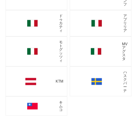
ン
フ
ド
ア
ゥ
プ
カ
リ
テ
リ
ィ
ア
モ
MV
ト
ア
グ
グ
ッ
ス
ツ
タ
ィ
ハ
ス
ク
KTM
バ
ー
ナ
キ
ム
コ