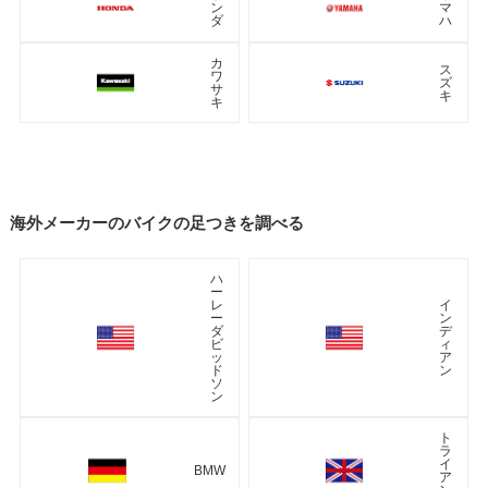
ン
マ
ダ
ハ
カ
ス
ワ
ズ
サ
キ
キ
海外メーカーのバイクの足つきを調べる
ハ
ー
レ
イ
ー
ン
ダ
デ
ビ
ィ
ッ
ア
ド
ン
ソ
ン
ト
ラ
イ
BMW
ア