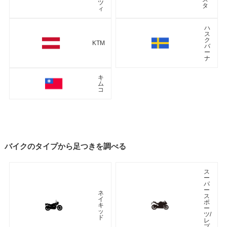
ツ
タ
ィ
ハ
ス
ク
KTM
バ
ー
ナ
キ
ム
コ
バイクのタイプから足つきを調べる
ス
ー
パ
ー
ネ
ス
イ
ポ
キ
ー
ッ
ツ/
ド
レ
プ