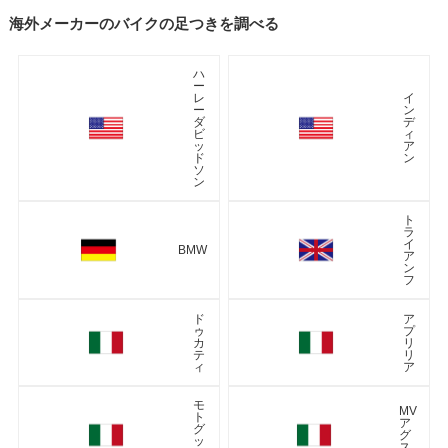
海外メーカーのバイクの足つきを調べる
ハ
ー
レ
イ
ー
ン
ダ
デ
ビ
ィ
ッ
ア
ド
ン
ソ
ン
ト
ラ
イ
BMW
ア
ン
フ
ド
ア
ゥ
プ
カ
リ
テ
リ
ィ
ア
モ
MV
ト
ア
グ
グ
ッ
ス