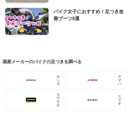
バイク女子におすすめ！足つき改
善ブーツ8選
国産メーカーのバイクの足つきを調べる
ホ
ヤ
ン
マ
ダ
ハ
カ
ス
ワ
ズ
サ
キ
キ