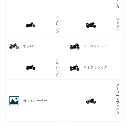
リ
カ
ア
ツ
メ
ア
リ
ラ
カ
ー
ン
オフロード
アドベンチャー
ク
ラ
シ
ネオクラシック
ッ
ク
ス
ト
リ
ー
ト
カフェレーサー
フ
ァ
イ
タ
ー