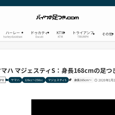
ハーレー
ドゥカティ
KTM
トライアンフ
その他
harley-davidson
Ducati
KTM
TRIUMPH
ヤマハ マジェスティS：身長168cmの足つ
PR
ヤマハ
126cc〜250cc
マジェスティS
身長165cm〜
2020年1月