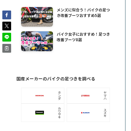
メンズに似合う！バイクの足つ
き改善ブーツおすすめ5選
バイク女子におすすめ！足つき
改善ブーツ8選
国産メーカーのバイクの足つきを調べる
ホ
ヤ
ン
マ
ダ
ハ
カ
ス
ワ
ズ
サ
キ
キ