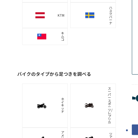
ハ
ス
ク
KTM
バ
ー
ナ
キ
ム
コ
バイクのタイプから足つきを調べる
ス
ー
パ
ー
ネ
ス
イ
ポ
キ
ー
ッ
ツ/
ド
レ
プ
リ
カ
ア
ツ
メ
ア