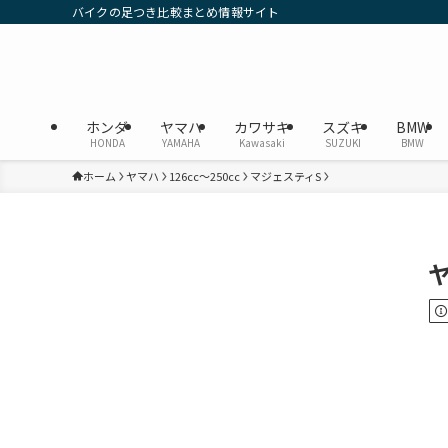
バイクの足つき比較まとめ情報サイト
ホンダ
ヤマハ
カワサキ
スズキ
BMW
HONDA
YAMAHA
Kawasaki
SUZUKI
BMW
ホーム
ヤマハ
126cc〜250cc
マジェスティS