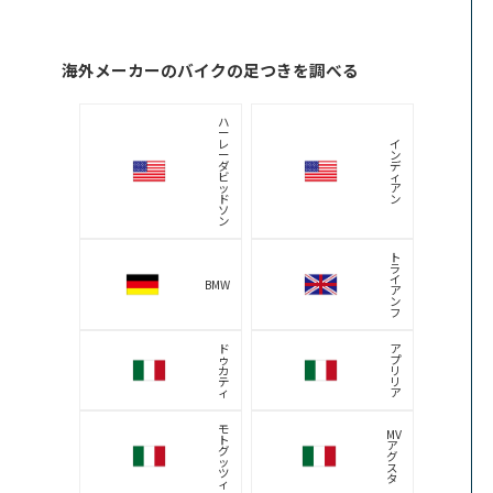
海外メーカーのバイクの足つきを調べる
ハ
ー
レ
イ
ー
ン
ダ
デ
ビ
ィ
ッ
ア
ド
ン
ソ
ン
ト
ラ
イ
BMW
ア
ン
フ
ド
ア
ゥ
プ
カ
リ
テ
リ
ィ
ア
モ
MV
ト
ア
グ
グ
ッ
ス
ツ
タ
ィ