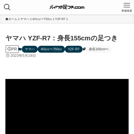
車種検索
ホーム
ヤマハ
401cc〜750cc
YZF-R7
ヤマハ YZF-R7：身長155cmの足つき
PR
ヤマハ
401cc〜750cc
YZF-R7
身長150cm〜
2023年5月19日