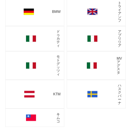
ト
ラ
イ
BMW
ア
ン
フ
ド
ア
ゥ
プ
カ
リ
テ
リ
ィ
ア
モ
MV
ト
ア
グ
グ
ッ
ス
ツ
タ
ィ
ハ
ス
ク
KTM
バ
ー
ナ
キ
ム
コ