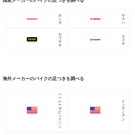
国産メーカーのバイクの足つきを調べる
ホ
ヤ
ン
マ
ダ
ハ
カ
ス
ワ
ズ
サ
キ
キ
海外メーカーのバイクの足つきを調べる
ハ
ー
レ
イ
ー
ン
ダ
デ
ビ
ィ
ッ
ア
ド
ン
ソ
ン