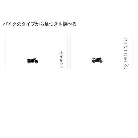
バイクのタイプから足つきを調べる
ス
ー
パ
ー
ネ
ス
イ
ポ
キ
ー
ッ
ツ/
ド
レ
プ
リ
カ
車種検索
キーワード検索
ページトップ
ア
ツ
メ
ア
リ
ラ
カ
ー
ン
オフロード
アドベンチャー
ク