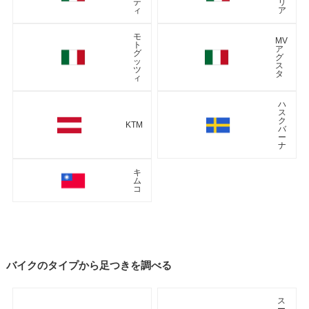
テ
リ
ィ
ア
モ
MV
ト
ア
グ
グ
ッ
ス
ツ
タ
ィ
ハ
ス
ク
KTM
バ
ー
ナ
キ
ム
コ
バイクのタイプから足つきを調べる
ス
ー