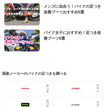
メンズに似合う！バイクの足つき
改善ブーツおすすめ5選
バイク女子におすすめ！足つき改
善ブーツ8選
国産メーカーのバイクの足つきを調べる
ホ
ヤ
ン
マ
ダ
ハ
カ
ス
ワ
ズ
サ