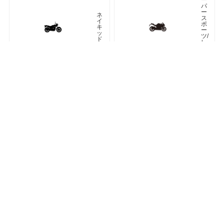
パ
ー
ネ
ス
イ
ポ
キ
ー
ッ
ツ/
ド
レ
プ
リ
カ
車種検索
キーワード検索
ページトップ
ア
ツ
メ
ア
リ
ラ
カ
ー
ン
オフロード
アドベンチャー
ク
ラ
シ
ネオクラシック
ッ
ク
ス
ト
リ
ー
ト
カフェレーサー