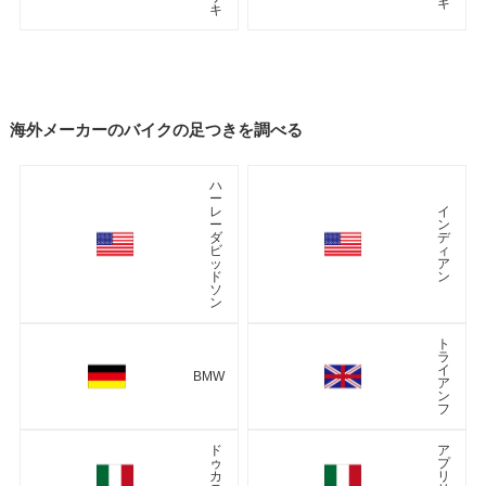
キ
キ
海外メーカーのバイクの足つきを調べる
ハ
ー
レ
イ
ー
ン
ダ
デ
ビ
ィ
ッ
ア
ド
ン
ソ
ン
ト
ラ
イ
BMW
ア
ン
フ
ド
ア
ゥ
プ
カ
リ