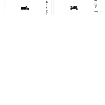
ー
ネ
ス
イ
ポ
キ
ー
ッ
ツ/
ド
レ
プ
リ
カ
車種検索
キーワード検索
ページトップ
ア
ツ
メ
ア
リ
ラ
カ
ー
ン
オフロード
アドベンチャー
ク
ラ
シ
ネオクラシック
ッ
ク
ス
ト
リ
ー
ト
カフェレーサー
フ
ァ