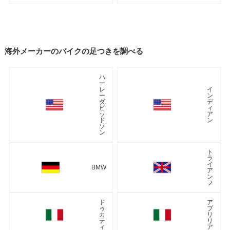
海外メーカーのバイクの足つきを調べる
ハ
ー
レ
イ
ー
ン
ダ
デ
ビ
ィ
ッ
ア
ド
ン
ソ
ン
ト
ラ
イ
BMW
ア
ン
フ
ド
ア
ゥ
プ
カ
リ
テ
リ
ィ
ア