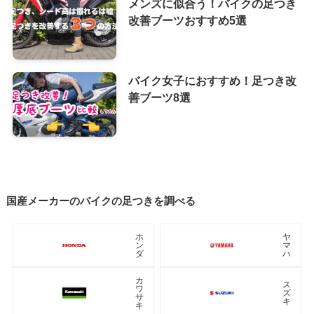
メンズに似合う！バイクの足つき
改善ブーツおすすめ5選
バイク女子におすすめ！足つき改
善ブーツ8選
国産メーカーのバイクの足つきを調べる
ホ
ヤ
ン
マ
ダ
ハ
カ
ス
ワ
ズ
サ
キ
キ