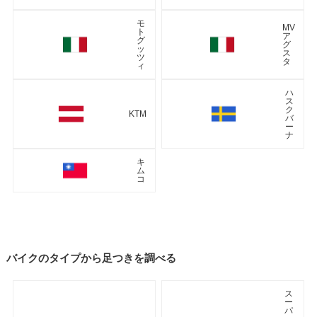
モ
MV
ト
ア
グ
グ
ッ
ス
ツ
タ
ィ
ハ
ス
ク
KTM
バ
ー
ナ
キ
ム
コ
バイクのタイプから足つきを調べる
ス
ー
パ