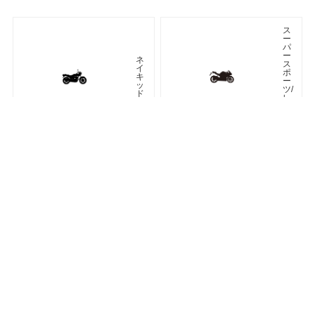
ス
ー
パ
ー
ネ
ス
イ
ポ
キ
ー
ッ
ツ/
ド
レ
プ
リ
カ
車種検索
キーワード検索
ページトップ
ア
ツ
メ
ア
リ
ラ
カ
ー
ン
オフロード
アドベンチャー
ク
ラ
シ
ネオクラシック
ッ
ク
ス