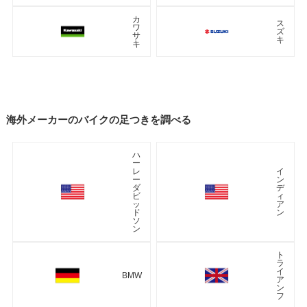
カ
ス
ワ
ズ
サ
キ
キ
海外メーカーのバイクの足つきを調べる
ハ
ー
レ
イ
ー
ン
ダ
デ
ビ
ィ
ッ
ア
ド
ン
ソ
ン
ト
ラ
イ
BMW
ア
ン
フ