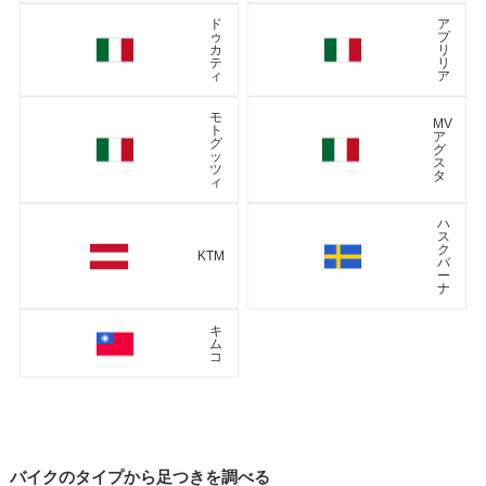
ド
ア
ゥ
プ
カ
リ
テ
リ
ィ
ア
モ
MV
ト
ア
グ
グ
ッ
ス
ツ
タ
ィ
ハ
ス
ク
KTM
バ
ー
ナ
キ
ム
コ
バイクのタイプから足つきを調べる