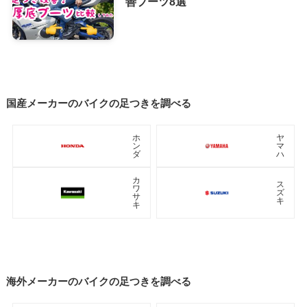
善ブーツ8選
国産メーカーのバイクの足つきを調べる
ホ
ヤ
ン
マ
ダ
ハ
カ
ス
ワ
ズ
サ
キ
キ
海外メーカーのバイクの足つきを調べる