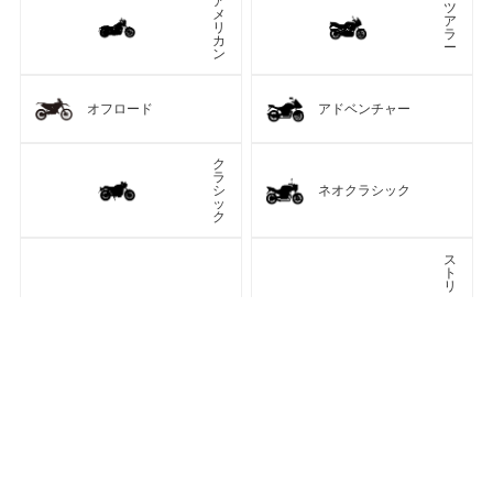
ア
ツ
メ
ア
リ
ラ
カ
ー
ン
オフロード
アドベンチャー
ク
ラ
シ
ネオクラシック
ッ
ク
ス
ト
リ
ー
ト
カフェレーサー
フ
ァ
車種検索
キーワード検索
ページトップ
イ
タ
ー