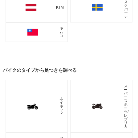
ス
ク
KTM
バ
ー
ナ
キ
ム
コ
バイクのタイプから足つきを調べる
ス
ー
パ
ー
ネ
ス
イ
ポ
キ
ー
ッ
ツ/
ド
レ
プ
リ
カ