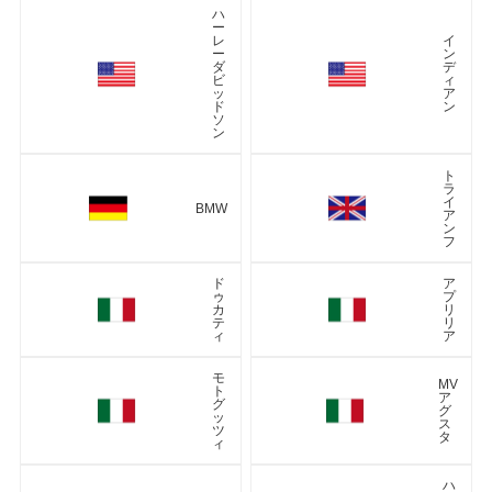
ハ
ー
レ
イ
ー
ン
ダ
デ
ビ
ィ
ッ
ア
ド
ン
ソ
ン
ト
ラ
イ
BMW
ア
ン
フ
ド
ア
ゥ
プ
カ
リ
テ
リ
ィ
ア
モ
MV
ト
ア
グ
グ
ッ
ス
ツ
タ
ィ
ハ