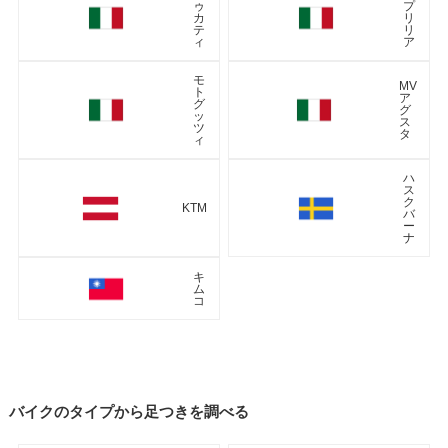
ゥ
プ
カ
リ
テ
リ
ィ
ア
モ
MV
ト
ア
グ
グ
ッ
ス
ツ
タ
ィ
ハ
ス
ク
KTM
バ
ー
ナ
キ
ム
コ
バイクのタイプから足つきを調べる