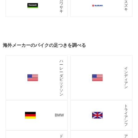
ス
ワ
ズ
サ
キ
キ
海外メーカーのバイクの足つきを調べる
ハ
ー
レ
イ
ー
ン
ダ
デ
ビ
ィ
ッ
ア
ド
ン
ソ
ン
ト
ラ
イ
BMW
ア
ン
フ
ド
ア