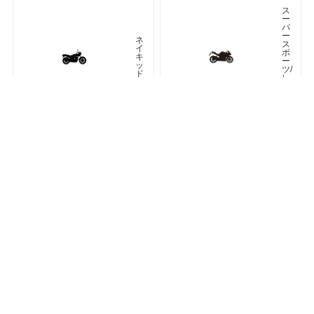
ス
ー
パ
ー
ネ
ス
イ
ポ
キ
ー
ッ
ツ/
ド
レ
プ
リ
カ
車種検索
キーワード検索
ページトップ
ア
ツ
メ
ア
リ
ラ
カ
ー
ン
オフロード
アドベンチャー
ク
ラ
シ
ネオクラシック
ッ
ク
ス
ト
リ