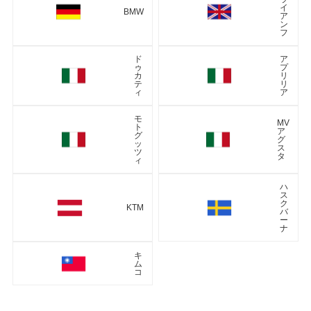
イ
BMW
ア
ン
フ
ド
ア
ゥ
プ
カ
リ
テ
リ
ィ
ア
モ
MV
ト
ア
グ
グ
ッ
ス
ツ
タ
ィ
ハ
ス
ク
KTM
バ
ー
ナ
キ
ム
コ