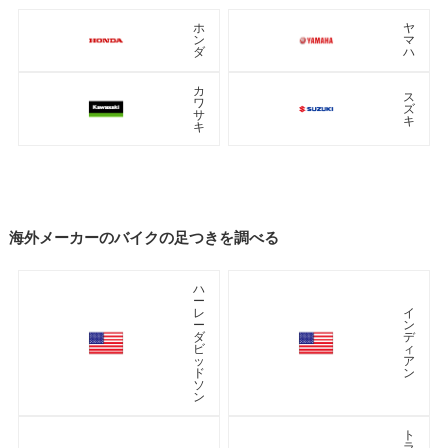
ホ
ヤ
ン
マ
ダ
ハ
カ
ス
ワ
ズ
サ
キ
キ
海外メーカーのバイクの足つきを調べる
ハ
ー
レ
イ
ー
ン
ダ
デ
ビ
ィ
ッ
ア
ド
ン
ソ
ン
ト
ラ