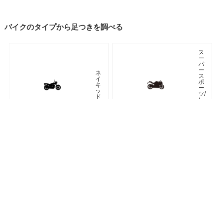
バイクのタイプから足つきを調べる
ス
ー
パ
ー
ネ
ス
イ
ポ
キ
ー
ッ
ツ/
ド
レ
プ
リ
カ
車種検索
キーワード検索
ページトップ
ア
ツ
メ
ア
リ
ラ
カ
ー
ン
オフロード
アドベンチャー
ク
ラ