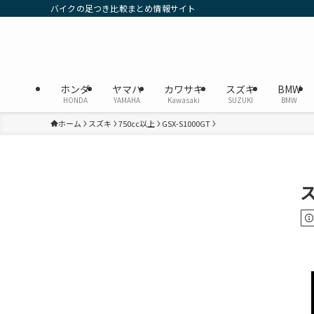
バイクの足つき比較まとめ情報サイト
ホンダ
ヤマハ
カワサキ
スズキ
BMW
HONDA
YAMAHA
Kawasaki
SUZUKI
BMW
ホーム
スズキ
750cc以上
GSX-S1000GT
ス