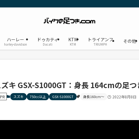
ハーレー
ドゥカティ
KTM
トライアンフ
その他
harley-davidson
Ducati
KTM
TRIUMPH
ズキ GSX-S1000GT：身長 164cmの足つ
PR
スズキ
750cc以上
GSX-S1000GT
身長160cm〜
2022年8月8日