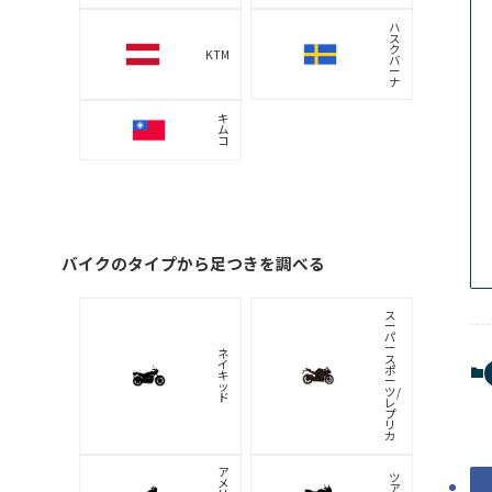
ハ
ス
ク
KTM
バ
ー
ナ
キ
ム
コ
バイクのタイプから足つきを調べる
ス
ー
パ
ー
ネ
ス
イ
ポ
キ
ー
ッ
ツ/
ド
レ
プ
リ
カ
ア
ツ
メ
ア