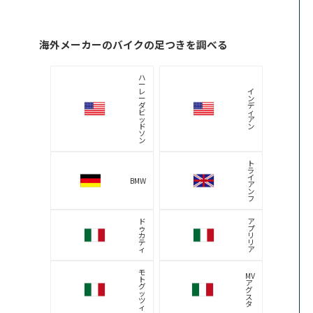
海外メーカーのバイクの足つきを調べる
ハ
ー
レ
イ
ー
ン
ダ
デ
ビ
ィ
ッ
ア
ド
ン
ソ
ン
ト
ラ
イ
BMW
ア
ン
フ
ド
ア
ゥ
プ
カ
リ
テ
リ
ィ
ア
モ
MV
ト
ア
グ
グ
ッ
ス
ツ
タ
ィ