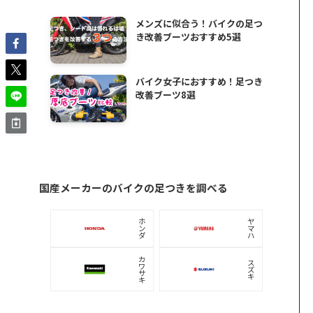
メンズに似合う！バイクの足つ
き改善ブーツおすすめ5選
バイク女子におすすめ！足つき
改善ブーツ8選
国産メーカーのバイクの足つきを調べる
ホ
ヤ
ン
マ
ダ
ハ
カ
ス
ワ
ズ
サ
キ
キ