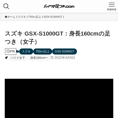
車種検索
ホーム
スズキ
750cc以上
GSX-S1000GT
スズキ GSX-S1000GT：身長160cmの足
つき（女子）
PR
スズキ
750cc以上
GSX-S1000GT
2022年4月9日
バイク女子
身長160cm〜