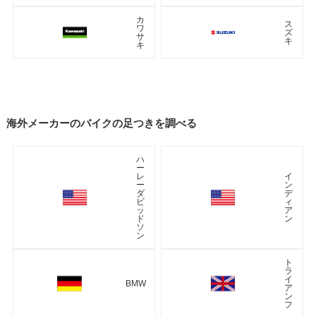
カ
ス
ワ
ズ
サ
キ
キ
海外メーカーのバイクの足つきを調べる
ハ
ー
レ
イ
ー
ン
ダ
デ
ビ
ィ
ッ
ア
ド
ン
ソ
ン
ト
ラ
イ
BMW
ア
ン
フ