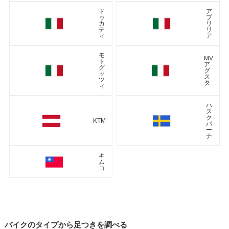
ド
ア
ゥ
プ
カ
リ
テ
リ
ィ
ア
モ
MV
ト
ア
グ
グ
ッ
ス
ツ
タ
ィ
ハ
ス
ク
KTM
バ
ー
ナ
キ
ム
コ
バイクのタイプから足つきを調べる