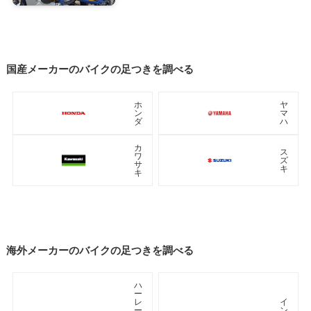
国産メーカーのバイクの足つきを調べる
ホ
ヤ
ン
マ
ダ
ハ
カ
ス
ワ
ズ
サ
キ
キ
海外メーカーのバイクの足つきを調べる
ハ
ー
レ
イ
ー
ン