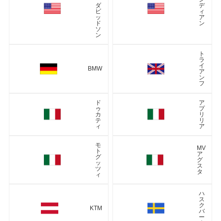
ダ
デ
ビ
ィ
ッ
ア
ド
ン
ソ
ン
ト
ラ
イ
BMW
ア
ン
フ
ド
ア
ゥ
プ
カ
リ
テ
リ
ィ
ア
モ
MV
ト
ア
グ
グ
ッ
ス
ツ
タ
ィ
ハ
ス
ク
KTM
バ
ー