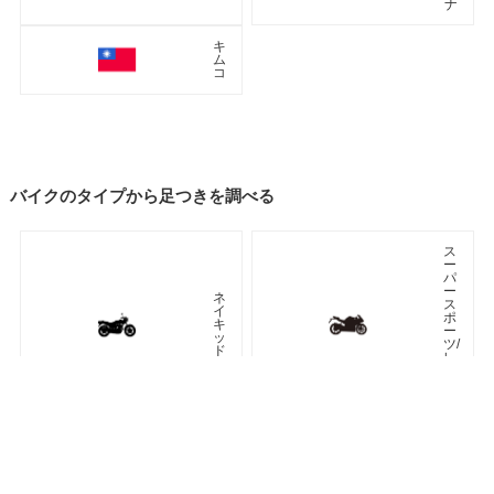
ナ
キ
ム
コ
バイクのタイプから足つきを調べる
ス
ー
パ
ー
ネ
ス
イ
ポ
キ
ー
ッ
ツ/
ド
レ
プ
リ
カ
車種検索
キーワード検索
ページトップ
ア
ツ
メ
ア
リ
ラ
カ
ー
ン