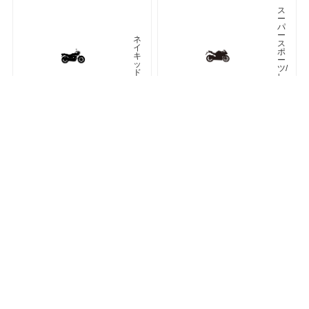
ス
ー
パ
ー
ネ
ス
イ
ポ
キ
ー
ッ
ツ/
ド
レ
プ
リ
カ
車種検索
キーワード検索
ページトップ
ア
ツ
メ
ア
リ
ラ
カ
ー
ン
オフロード
アドベンチャー
ク
ラ
シ
ネオクラシック
ッ
ク
ス
ト
リ