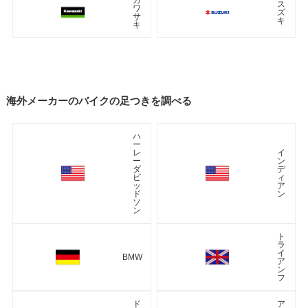
ス
ワ
ズ
サ
キ
キ
海外メーカーのバイクの足つきを調べる
ハ
ー
レ
イ
ー
ン
ダ
デ
ビ
ィ
ッ
ア
ド
ン
ソ
ン
ト
ラ
イ
BMW
ア
ン
フ
ド
ア