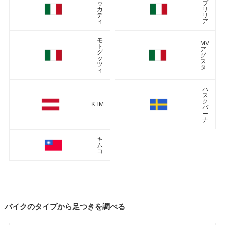
ゥ
プ
カ
リ
テ
リ
ィ
ア
モ
MV
ト
ア
グ
グ
ッ
ス
ツ
タ
ィ
ハ
ス
ク
KTM
バ
ー
ナ
キ
ム
コ
バイクのタイプから足つきを調べる