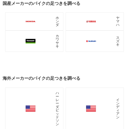
国産メーカーのバイクの足つきを調べる
ホ
ヤ
ン
マ
ダ
ハ
カ
ス
ワ
ズ
サ
キ
キ
海外メーカーのバイクの足つきを調べる
ハ
ー
レ
イ
ー
ン
ダ
デ
ビ
ィ
ッ
ア
ド
ン
ソ
ン