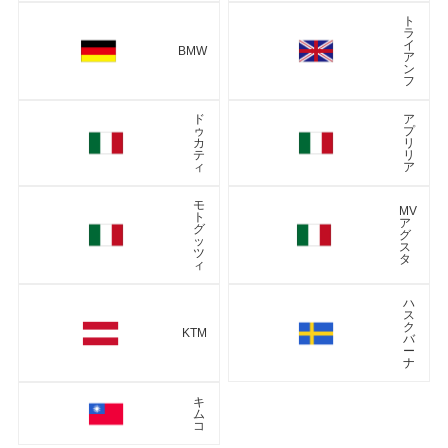
ト
ラ
イ
BMW
ア
ン
フ
ド
ア
ゥ
プ
カ
リ
テ
リ
ィ
ア
モ
MV
ト
ア
グ
グ
ッ
ス
ツ
タ
ィ
ハ
ス
ク
KTM
バ
ー
ナ
キ
ム
コ