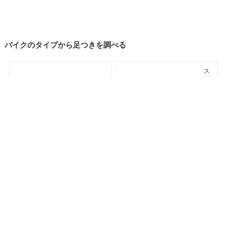
バイクのタイプから足つきを調べる
ス
ー
パ
ー
ネ
ス
イ
ポ
車種検索
キーワード検索
ページトップ
キ
ー
ッ
ツ/
ド
レ
プ
リ
カ
ア
ツ
メ
ア
リ
ラ
カ
ー
ン
オフロード
アドベンチャー