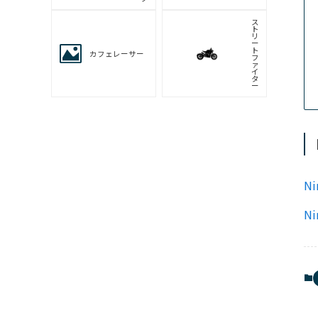
ハ
ス
ク
KTM
バ
ー
ナ
キ
ム
コ
バイクのタイプから足つきを調べる
N
ス
ー
N
パ
ー
ネ
ス
イ
ポ
キ
ー
ッ
ツ/
ド
レ
プ
リ
カ
ア
ツ
メ
ア