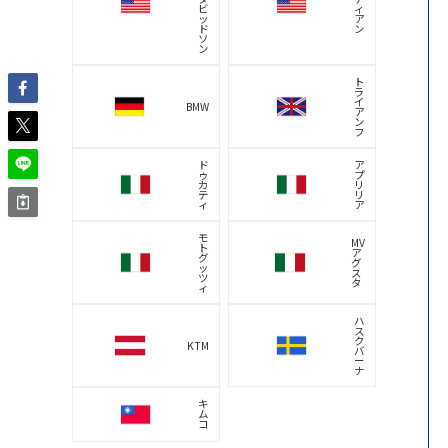
メンズに似合う！バイクの足つ
き改善ブーツおすすめ5選
バイク女子におすすめ！足つき
改善ブーツ8選
国産メーカーのバイクの足つきを調べる
ホ
ヤ
ン
マ
ダ
ハ
カ
ス
ワ
ズ
サ
キ
キ