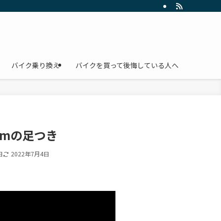
バイク乗り換え
バイクを買って後悔している人へ
6cmの足つき
日
2022年7月4日