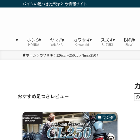
バイクの足つき比較まとめ情報サイト
ホンダ
ヤマハ
カワサキ
スズキ
BMW
HONDA
YAMAHA
Kawasaki
SUZUKI
BMW
ホーム
カワサキ
126cc〜250cc
Ninja250
カ