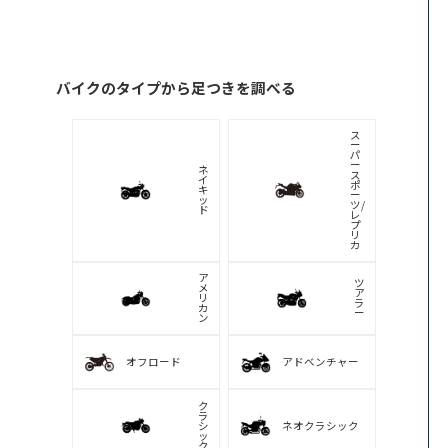
海外メーカーのバイクの足つきを調べる
ハ
ー
レ
イ
ー
ン
ダ
デ
ビ
ィ
ッ
ア
ド
ン
ソ
ン
ト
ラ
イ
BMW
ア
ン
フ
ド
ア
ゥ
プ
カ
リ
テ
リ
ィ
ア
モ
MV
ト
ア
グ
グ
ッ
ス
ツ
タ
ィ