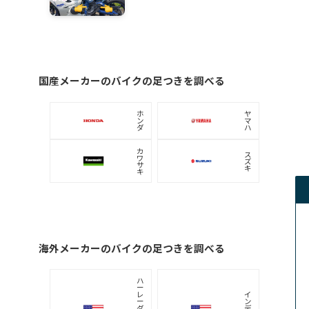
おすすめ足つきレビュー
ホンダ
ホンダ CL250：身長168cmの足つき（女子）
おすすめ！バイクの足つき改善ブーツ