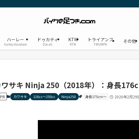
ハーレー
ドゥカティ
KTM
トライアンフ
その他
harley-davidson
Ducati
KTM
TRIUMPH
ワサキ Ninja 250（2018年）：身長17
PR
カワサキ
126cc〜250cc
Ninja250
身長175cm〜
2020年2月29