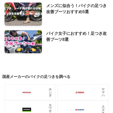
メンズに似合う！バイクの足つき
改善ブーツおすすめ5選
バイク女子におすすめ！足つき改
善ブーツ8選
国産メーカーのバイクの足つきを調べる
ホ
ヤ
ン
マ
ダ
ハ
カ
ス
ワ
ズ
サ
キ