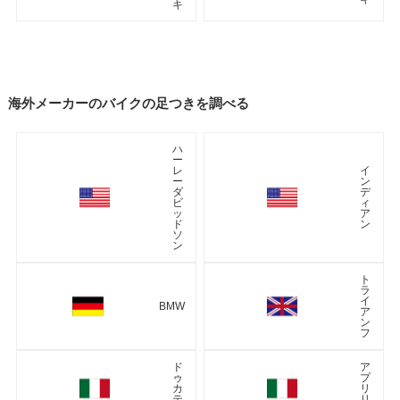
キ
海外メーカーのバイクの足つきを調べる
ハ
ー
レ
イ
ー
ン
ダ
デ
ビ
ィ
ッ
ア
ド
ン
ソ
ン
ト
ラ
イ
BMW
ア
ン
フ
ド
ア
ゥ
プ
カ
リ
テ
リ