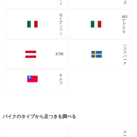
ィ
ア
モ
MV
ト
ア
グ
グ
ッ
ス
ツ
タ
ィ
ハ
ス
ク
KTM
バ
ー
ナ
キ
ム
コ
バイクのタイプから足つきを調べる
ス
ー