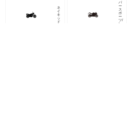
パ
ー
ネ
ス
イ
ポ
キ
ー
ッ
ツ/
ド
レ
プ
リ
カ
車種検索
キーワード検索
ページトップ
ア
ツ
メ
ア
リ
ラ
カ
ー
ン
オフロード
アドベンチャー
ク
ラ
シ
ネオクラシック
ッ
ク
ス
ト
リ
ー
ト
カフェレーサー