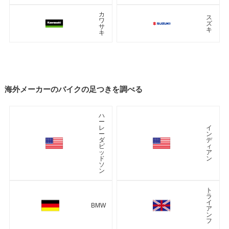
カ
ス
ワ
ズ
サ
キ
キ
海外メーカーのバイクの足つきを調べる
ハ
ー
レ
イ
ー
ン
ダ
デ
ビ
ィ
ッ
ア
ド
ン
ソ
ン
ト
ラ
イ
BMW
ア
ン
フ