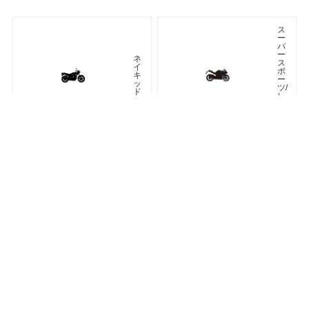
ス
ー
パ
ー
ネ
ス
イ
ポ
キ
ー
ッ
ツ/
ド
レ
プ
リ
カ
車種検索
キーワード検索
ページトップ
ア
ツ
メ
ア
リ
ラ
カ
ー
ン
オフロード
アドベンチャー
ク
ラ
シ
ネオクラシック
ッ
ク
ス