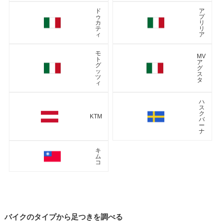
ド
ア
ゥ
プ
カ
リ
テ
リ
ィ
ア
モ
MV
ト
ア
グ
グ
ッ
ス
ツ
タ
ィ
ハ
ス
ク
KTM
バ
ー
ナ
キ
ム
コ
バイクのタイプから足つきを調べる