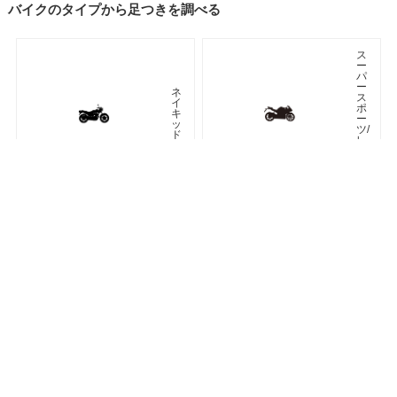
バイクのタイプから足つきを調べる
ス
ー
パ
ー
ネ
ス
イ
ポ
キ
ー
ッ
ツ/
ド
レ
プ
リ
カ
車種検索
キーワード検索
ページトップ
ア
ツ
メ
ア
リ
ラ
カ
ー
ン
オフロード
アドベンチャー
ク
ラ
シ
ネオクラシック
ッ
ク