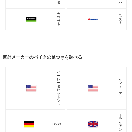
ダ
ハ
カ
ス
ワ
ズ
サ
キ
キ
海外メーカーのバイクの足つきを調べる
ハ
ー
レ
イ
ー
ン
ダ
デ
ビ
ィ
ッ
ア
ド
ン
ソ
ン
ト
ラ
イ
BMW
ア
ン