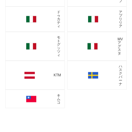
フ
ド
ア
ゥ
プ
カ
リ
テ
リ
ィ
ア
モ
MV
ト
ア
グ
グ
ッ
ス
ツ
タ
ィ
ハ
ス
ク
KTM
バ
ー
ナ
キ
ム
コ