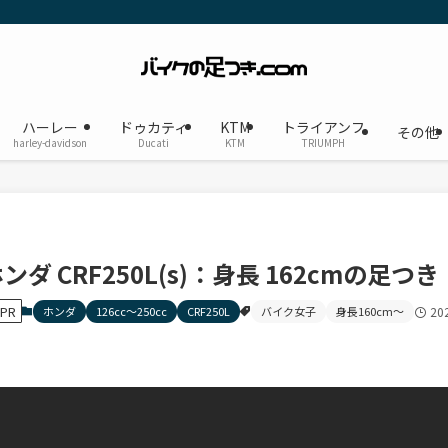
ハーレー
ドゥカティ
KTM
トライアンフ
その他
harley-davidson
Ducati
KTM
TRIUMPH
ンダ CRF250L(s)：身長 162cmの足つ
PR
ホンダ
126cc〜250cc
CRF250L
バイク女子
身長160cm〜
20