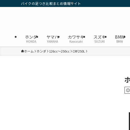
バイクの足つき比較まとめ情報サイト
ホンダ
ヤマハ
カワサキ
スズキ
BMW
HONDA
YAMAHA
Kawasaki
SUZUKI
BMW
ホーム
ホンダ
126cc〜250cc
CRF250L
ホ