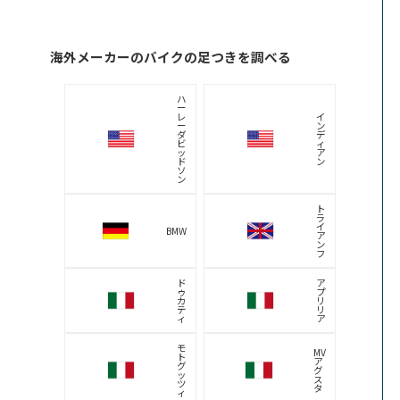
海外メーカーのバイクの足つきを調べる
ハ
ー
レ
イ
ー
ン
ダ
デ
ビ
ィ
ッ
ア
ド
ン
ソ
ン
ト
ラ
イ
BMW
ア
ン
フ
ド
ア
ゥ
プ
カ
リ
テ
リ
ィ
ア
モ
MV
ト
ア
グ
グ
ッ
ス
ツ
タ
ィ