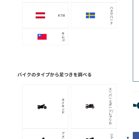
ハ
ス
ク
KTM
バ
ー
ナ
キ
ム
コ
バイクのタイプから足つきを調べる
ス
ー
パ
ー
ネ
ス
イ
ポ
キ
ー
ッ
ツ/
ド
レ
プ
リ
カ
ア
ツ
メ
ア