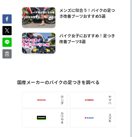
メンズに似合う！バイクの足つ
き改善ブーツおすすめ5選
バイク女子におすすめ！足つき
改善ブーツ8選
国産メーカーのバイクの足つきを調べる
ホ
ヤ
ン
マ
ダ
ハ
カ
ス
ワ
ズ
サ
キ
キ