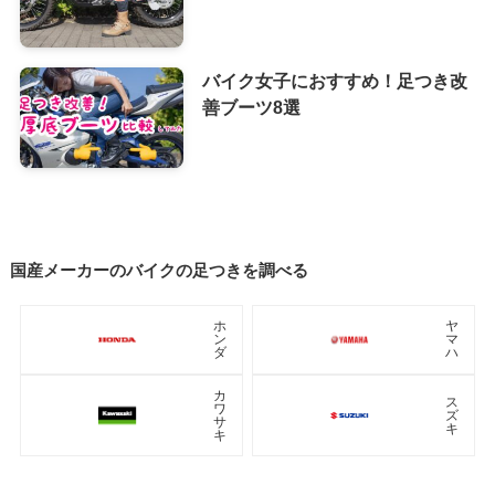
バイク女子におすすめ！足つき改
善ブーツ8選
国産メーカーのバイクの足つきを調べる
ホ
ヤ
ン
マ
ダ
ハ
カ
ス
ワ
ズ
サ
キ
キ