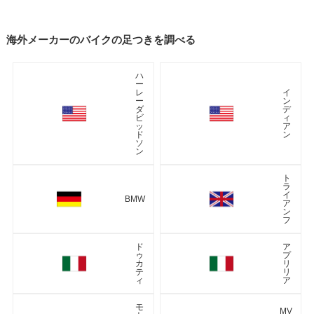
海外メーカーのバイクの足つきを調べる
ハ
ー
レ
イ
ー
ン
ダ
デ
ビ
ィ
ッ
ア
ド
ン
ソ
ン
ト
ラ
イ
BMW
ア
ン
フ
ド
ア
ゥ
プ
カ
リ
テ
リ
ィ
ア
モ
MV