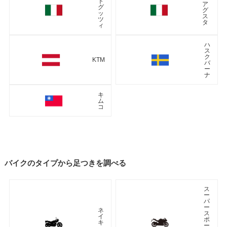
ト
ア
グ
グ
ッ
ス
ツ
タ
ィ
ハ
ス
ク
KTM
バ
ー
ナ
キ
ム
コ
バイクのタイプから足つきを調べる
ス
ー
パ
ー
ネ
ス
イ
ポ
キ
ー