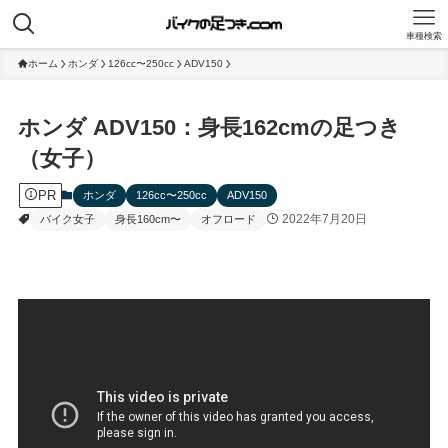
車種検索
ホーム
ホンダ
126cc〜250cc
ADV150
ホンダ ADV150：身長162cmの足つき
（女子）
PR
ホンダ
126cc〜250cc
ADV150
2022年7月20日
バイク女子
身長160cm〜
オフロード