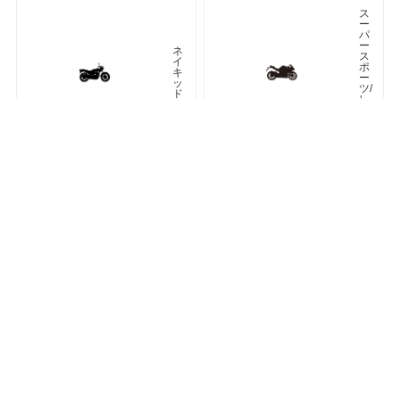
ス
ー
パ
ー
ネ
ス
イ
ポ
キ
ー
ッ
ツ/
ド
レ
プ
リ
カ
車種検索
キーワード検索
ページトップ
ア
ツ
メ
ア
リ
ラ
カ
ー
ン
オフロード
アドベンチャー
ク
ラ
シ
ネオクラシック
ッ
ク
ス
ト
リ