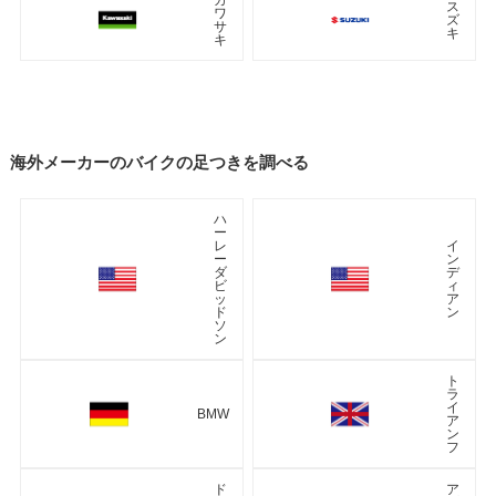
ス
ワ
ズ
サ
キ
キ
海外メーカーのバイクの足つきを調べる
ハ
ー
レ
イ
ー
ン
ダ
デ
ビ
ィ
ッ
ア
ド
ン
ソ
ン
ト
ラ
イ
BMW
ア
ン
フ
ド
ア