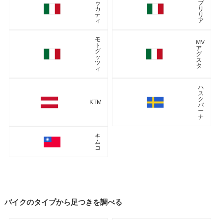
ゥ
プ
カ
リ
テ
リ
ィ
ア
モ
MV
ト
ア
グ
グ
ッ
ス
ツ
タ
ィ
ハ
ス
ク
KTM
バ
ー
ナ
キ
ム
コ
バイクのタイプから足つきを調べる