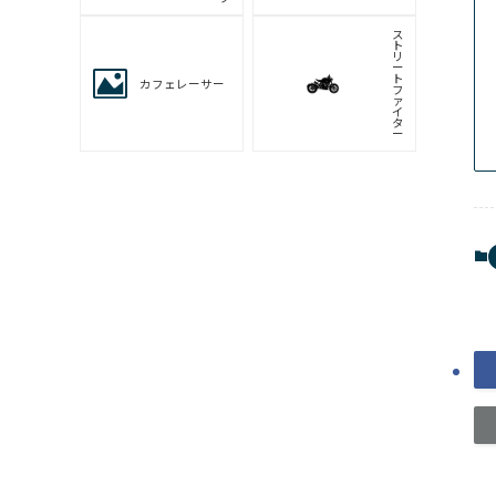
ハ
ス
ク
KTM
バ
ー
ナ
キ
ム
コ
バイクのタイプから足つきを調べる
ス
ー
パ
ー
ネ
ス
イ
ポ
キ
ー
ッ
ツ/
ド
レ
プ
リ
カ
ア
ツ
メ
ア