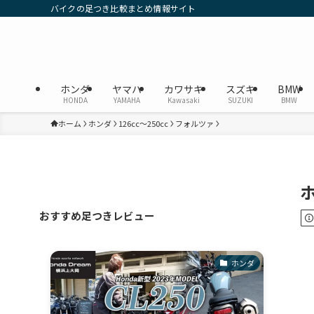
バイクの足つき比較まとめ情報サイト
ホンダ
ヤマハ
カワサキ
スズキ
BMW
HONDA
YAMAHA
Kawasaki
SUZUKI
BMW
ホーム
ホンダ
126cc〜250cc
フォルツァ