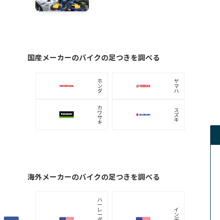
おすすめ足つきレビュー
ホンダ
ホンダ CL250：身長168cmの足つき（女子）
おすすめ！バイクの足つき改善ブーツ