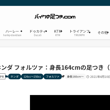
ハーレー
ドゥカティ
KTM
トライアンフ
その他
harley-davidson
Ducati
KTM
TRIUMPH
ホンダ フォルツァ：身長164cmの足つき（
PR
ホンダ
126cc〜250cc
フォルツァ
身長160cm〜
2021年4月10