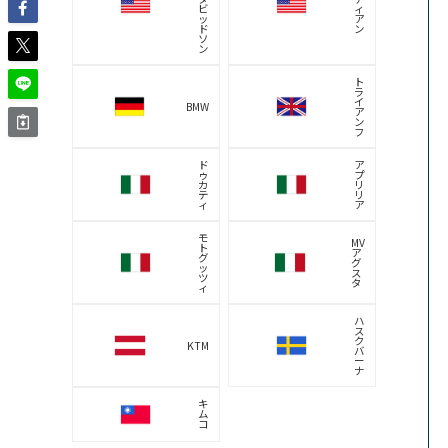
メンズに似合う！バイクの足つ
き改善ブーツおすすめ5選
バイク女子におすすめ！足つき
改善ブーツ8選
国産メーカーのバイクの足つきを調べる
ホ
ヤ
ン
マ
ダ
ハ
カ
ス
ワ
ズ
サ
キ
キ