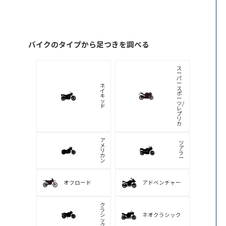
海外メーカーのバイクの足つきを調べる
ハ
ー
レ
イ
ー
ン
ダ
デ
ビ
ィ
ッ
ア
ド
ン
ソ
ン
ト
ラ
イ
BMW
ア
ン
フ
ド
ア
ゥ
プ
カ
リ
テ
リ
ィ
ア
モ
MV
ト
ア
グ
グ
ッ
ス
ツ
タ
ィ