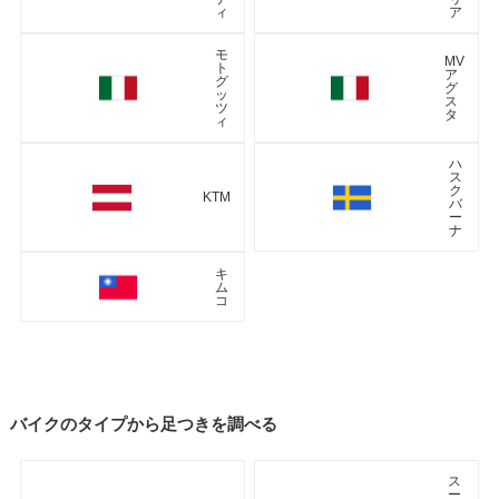
ィ
ア
モ
MV
ト
ア
グ
グ
ッ
ス
ツ
タ
ィ
ハ
ス
ク
KTM
バ
ー
ナ
キ
ム
コ
バイクのタイプから足つきを調べる
ス
ー