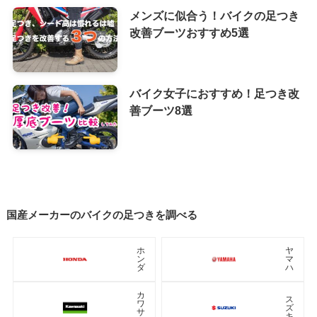
メンズに似合う！バイクの足つき
改善ブーツおすすめ5選
バイク女子におすすめ！足つき改
善ブーツ8選
国産メーカーのバイクの足つきを調べる
ホ
ヤ
ン
マ
ダ
ハ
カ
ス
ワ
ズ
サ
キ