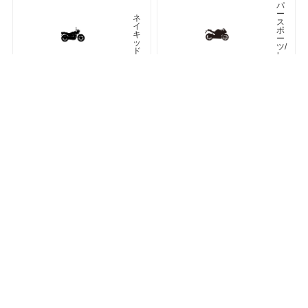
パ
ー
ネ
ス
イ
ポ
キ
ー
ッ
ツ/
ド
レ
プ
リ
カ
車種検索
キーワード検索
ページトップ
ア
ツ
メ
ア
リ
ラ
カ
ー
ン
オフロード
アドベンチャー
ク
ラ
シ
ネオクラシック
ッ
ク
ス
ト
リ
ー
ト
カフェレーサー