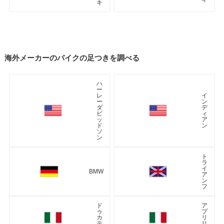
キ
海外メーカーのバイクの足つきを調べる
ハ
ー
レ
イ
ー
ン
ダ
デ
ビ
ィ
ッ
ア
ド
ン
ソ
ン
ト
ラ
イ
BMW
ア
ン
フ
ド
ア
ゥ
プ
カ
リ
テ
リ