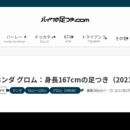
ハーレー
ドゥカティ
KTM
トライアンフ
その他
harley-davidson
Ducati
KTM
TRIUMPH
ホンダ グロム：身長167cmの足つき（20
PR
ホンダ
51cc〜125cc
グロム（GROM）
身長165cm〜
2021年2