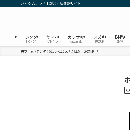
バイクの足つき比較まとめ情報サイト
ホンダ
ヤマハ
カワサキ
スズキ
BMW
HONDA
YAMAHA
Kawasaki
SUZUKI
BMW
ホーム
ホンダ
51cc〜125cc
グロム（GROM）