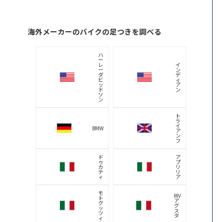
海外メーカーのバイクの足つきを調べる
ハ
ー
レ
イ
ー
ン
ダ
デ
ビ
ィ
ッ
ア
ド
ン
ソ
ン
ト
ラ
イ
BMW
ア
ン
フ
ド
ア
ゥ
プ
カ
リ
テ
リ
ィ
ア
モ
MV
ト
ア
グ
グ
ッ
ス
ツ
タ
ィ