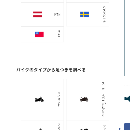
ハ
ス
ク
KTM
バ
ー
ナ
キ
ム
コ
バイクのタイプから足つきを調べる
ス
ー
パ
ー
ネ
ス
イ
ポ
キ
ー
ッ
ツ/
ド
レ
プ
リ
カ
ア
ツ
メ
ア