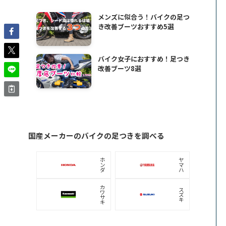
メンズに似合う！バイクの足つ
き改善ブーツおすすめ5選
バイク女子におすすめ！足つき
改善ブーツ8選
国産メーカーのバイクの足つきを調べる
ホ
ヤ
ン
マ
ダ
ハ
カ
ス
ワ
ズ
サ
キ
キ