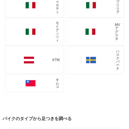
ゥ
プ
カ
リ
テ
リ
ィ
ア
モ
MV
ト
ア
グ
グ
ッ
ス
ツ
タ
ィ
ハ
ス
ク
KTM
バ
ー
ナ
キ
ム
コ
バイクのタイプから足つきを調べる