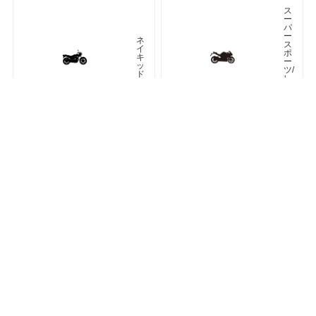
ス
ー
パ
ー
ネ
ス
イ
ポ
キ
ー
ッ
ツ/
ド
レ
プ
リ
カ
車種検索
キーワード検索
ページトップ
ア
ツ
メ
ア
リ
ラ
カ
ー
ン
オフロード
アドベンチャー
ク
ラ
シ
ネオクラシック
ッ
ク
ス
ト
リ