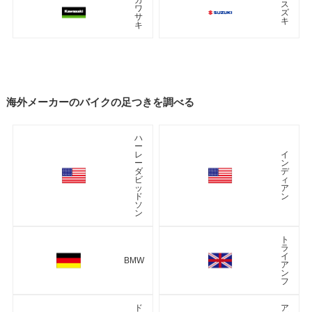
ス
ワ
ズ
サ
キ
キ
海外メーカーのバイクの足つきを調べる
ハ
ー
レ
イ
ー
ン
ダ
デ
ビ
ィ
ッ
ア
ド
ン
ソ
ン
ト
ラ
イ
BMW
ア
ン
フ
ド
ア