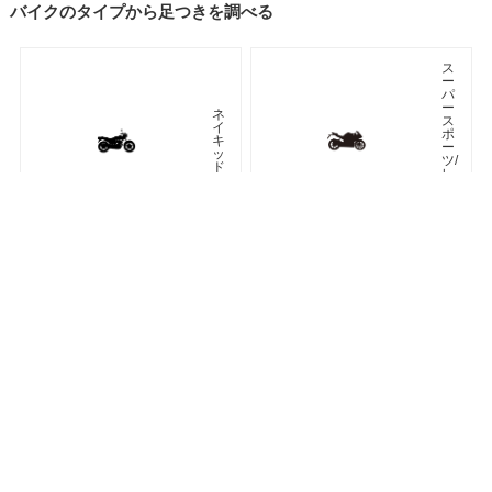
バイクのタイプから足つきを調べる
ス
ー
パ
ー
ネ
ス
イ
ポ
キ
ー
ッ
ツ/
ド
レ
プ
リ
カ
車種検索
キーワード検索
ページトップ
ア
ツ
メ
ア
リ
ラ
カ
ー
ン
オフロード
アドベンチャー
ク
ラ
シ
ネオクラシック
ッ
ク