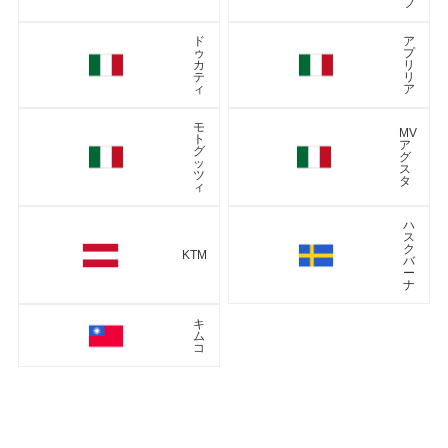
フ
ド
ア
ゥ
プ
カ
リ
テ
リ
ィ
ア
モ
MV
ト
ア
グ
グ
ッ
ス
ツ
タ
ィ
ハ
ス
ク
KTM
バ
ー
ナ
キ
ム
コ