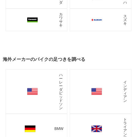
ダ
ハ
カ
ス
ワ
ズ
サ
キ
キ
海外メーカーのバイクの足つきを調べる
ハ
ー
レ
イ
ー
ン
ダ
デ
ビ
ィ
ッ
ア
ド
ン
ソ
ン
ト
ラ
イ
BMW
ア
ン