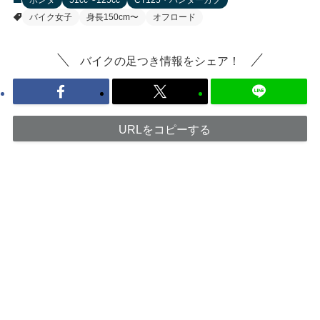
ホンダ
51cc〜125cc
CT125・ハンターカブ
バイク女子
身長150cm〜
オフロード
バイクの足つき情報をシェア！
URLをコピーする