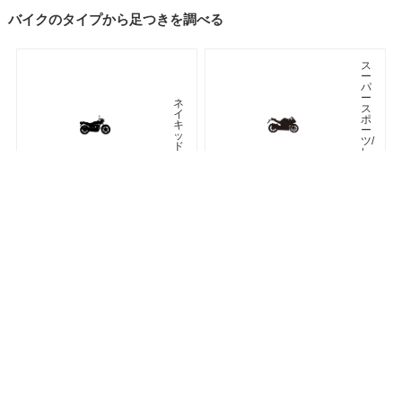
バイクのタイプから足つきを調べる
ス
ー
パ
ー
ネ
ス
イ
ポ
キ
ー
ッ
ツ/
ド
レ
プ
リ
カ
車種検索
キーワード検索
ページトップ
ア
ツ
メ
ア
リ
ラ
カ
ー
ン
オフロード
アドベンチャー
ク
ラ
シ
ネオクラシック
ッ
ク