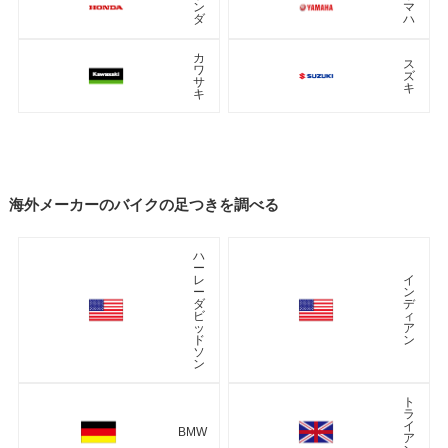
ン
マ
ダ
ハ
カ
ス
ワ
ズ
サ
キ
キ
海外メーカーのバイクの足つきを調べる
ハ
ー
レ
イ
ー
ン
ダ
デ
ビ
ィ
ッ
ア
ド
ン
ソ
ン
ト
ラ
イ
BMW
ア