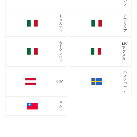
ン
フ
ド
ア
ゥ
プ
カ
リ
テ
リ
ィ
ア
モ
MV
ト
ア
グ
グ
ッ
ス
ツ
タ
ィ
ハ
ス
ク
KTM
バ
ー
ナ
キ
ム
コ