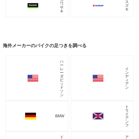
ス
ワ
ズ
サ
キ
キ
海外メーカーのバイクの足つきを調べる
ハ
ー
レ
イ
ー
ン
ダ
デ
ビ
ィ
ッ
ア
ド
ン
ソ
ン
ト
ラ
イ
BMW
ア
ン
フ
ド
ア