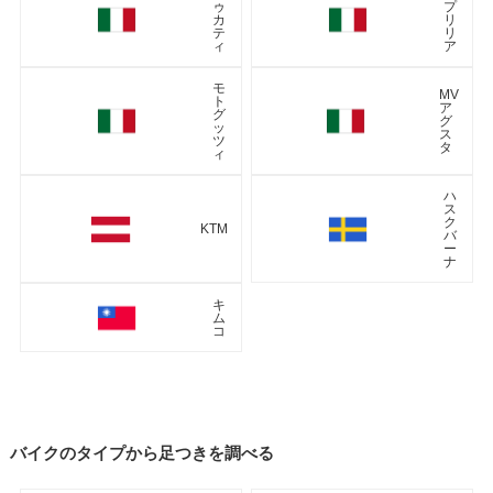
ゥ
プ
カ
リ
テ
リ
ィ
ア
モ
MV
ト
ア
グ
グ
ッ
ス
ツ
タ
ィ
ハ
ス
ク
KTM
バ
ー
ナ
キ
ム
コ
バイクのタイプから足つきを調べる