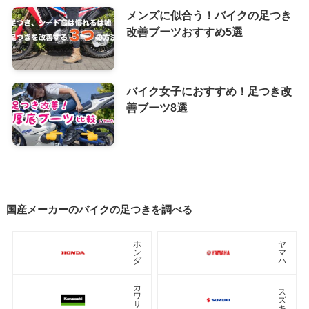
メンズに似合う！バイクの足つき
改善ブーツおすすめ5選
バイク女子におすすめ！足つき改
善ブーツ8選
国産メーカーのバイクの足つきを調べる
ホ
ヤ
ン
マ
ダ
ハ
カ
ス
ワ
ズ
サ
キ