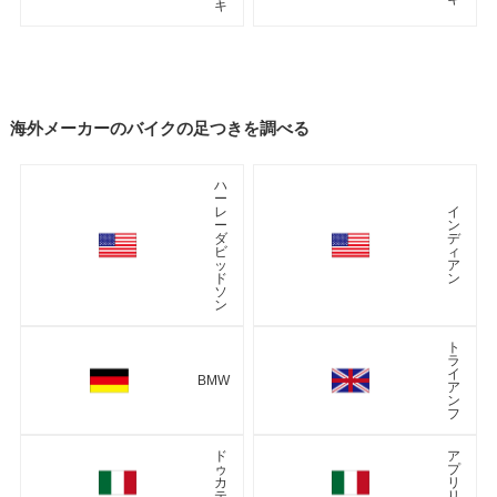
キ
海外メーカーのバイクの足つきを調べる
ハ
ー
レ
イ
ー
ン
ダ
デ
ビ
ィ
ッ
ア
ド
ン
ソ
ン
ト
ラ
イ
BMW
ア
ン
フ
ド
ア
ゥ
プ
カ
リ
テ
リ