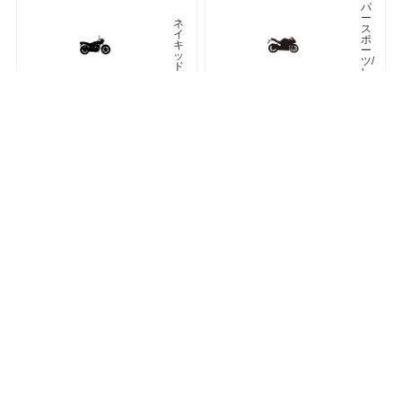
パ
ー
ネ
ス
イ
ポ
キ
ー
ッ
ツ/
ド
レ
プ
リ
カ
車種検索
キーワード検索
ページトップ
ア
ツ
メ
ア
リ
ラ
カ
ー
ン
オフロード
アドベンチャー
ク
ラ
シ
ネオクラシック
ッ
ク
ス
ト
リ
ー
ト
カフェレーサー