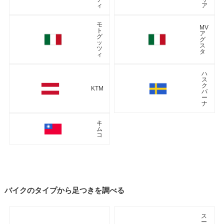
ィ
ア
モ
MV
ト
ア
グ
グ
ッ
ス
ツ
タ
ィ
ハ
ス
ク
KTM
バ
ー
ナ
キ
ム
コ
バイクのタイプから足つきを調べる
ス
ー