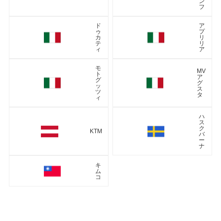
ン
フ
ド
ア
ゥ
プ
カ
リ
テ
リ
ィ
ア
モ
MV
ト
ア
グ
グ
ッ
ス
ツ
タ
ィ
ハ
ス
ク
KTM
バ
ー
ナ
キ
ム
コ