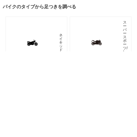
バイクのタイプから足つきを調べる
ス
ー
パ
ー
ネ
ス
イ
ポ
キ
ー
ッ
ツ/
ド
レ
プ
リ
カ
車種検索
キーワード検索
ページトップ
ア
ツ
メ
ア
リ
ラ
カ
ー
ン
オフロード
アドベンチャー
ク
ラ
シ
ネオクラシック
ッ
ク