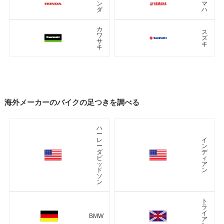
ン
マ
ダ
ハ
カ
ス
ワ
ズ
サ
キ
キ
海外メーカーのバイクの足つきを調べる
ハ
ー
レ
イ
ー
ン
ダ
デ
ビ
ィ
ッ
ア
ド
ン
ソ
ン
ト
ラ
イ
BMW
ア