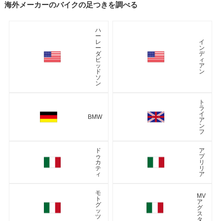
海外メーカーのバイクの足つきを調べる
ハ
ー
レ
イ
ー
ン
ダ
デ
ビ
ィ
ッ
ア
ド
ン
ソ
ン
ト
ラ
イ
BMW
ア
ン
フ
ド
ア
ゥ
プ
カ
リ
テ
リ
ィ
ア
モ
MV
ト
ア
グ
グ
ッ
ス
ツ
タ