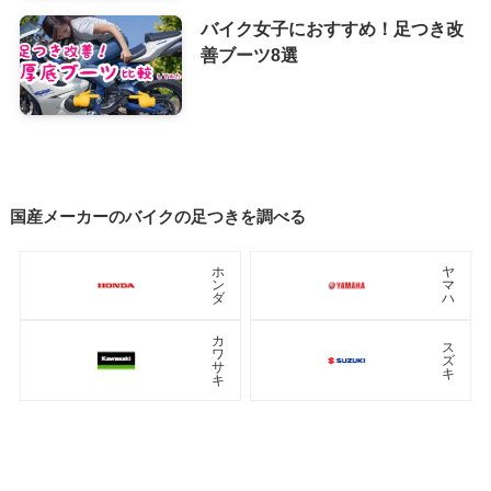
バイク女子におすすめ！足つき改
善ブーツ8選
国産メーカーのバイクの足つきを調べる
ホ
ヤ
ン
マ
ダ
ハ
カ
ス
ワ
ズ
サ
キ
キ