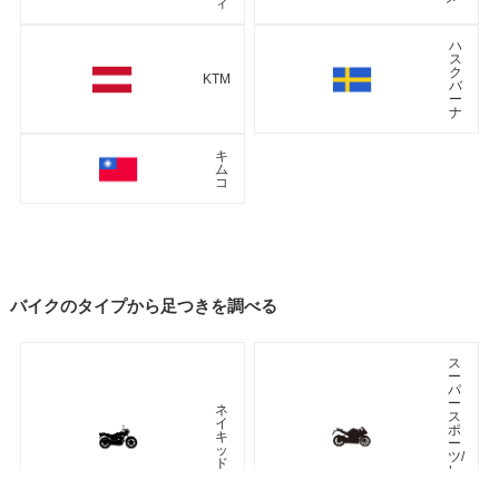
ィ
ハ
ス
ク
KTM
バ
ー
ナ
キ
ム
コ
バイクのタイプから足つきを調べる
ス
ー
パ
ー
ネ
ス
イ
ポ
キ
ー
ッ
ツ/
ド
レ
プ
リ