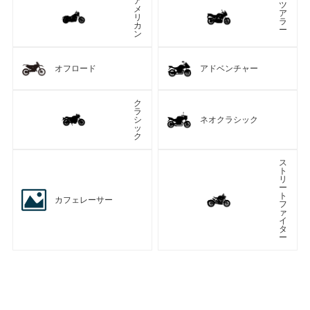
ア
ツ
メ
ア
リ
ラ
カ
ー
ン
オフロード
アドベンチャー
ク
ラ
シ
ネオクラシック
ッ
ク
ス
ト
リ
ー
ト
カフェレーサー
フ
ァ
イ
タ
ー