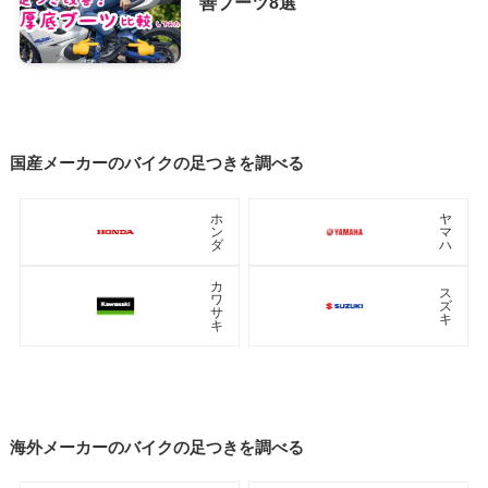
善ブーツ8選
国産メーカーのバイクの足つきを調べる
ホ
ヤ
ン
マ
ダ
ハ
カ
ス
ワ
ズ
サ
キ
キ
海外メーカーのバイクの足つきを調べる