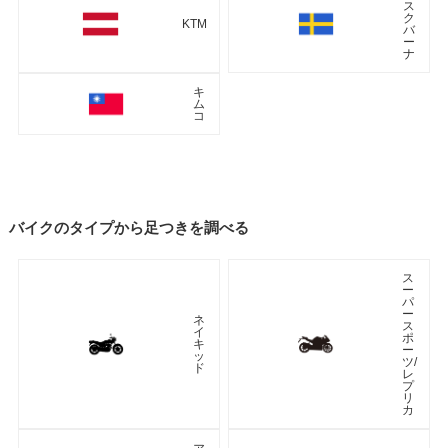
ス
ク
KTM
バ
ー
ナ
キ
ム
コ
バイクのタイプから足つきを調べる
ス
ー
パ
ー
ネ
ス
イ
ポ
キ
ー
ッ
ツ/
ド
レ
プ
リ
カ