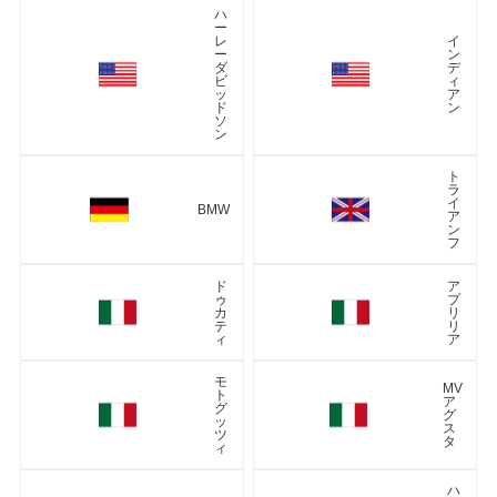
ハ
ー
レ
イ
ー
ン
ダ
デ
ビ
ィ
ッ
ア
ド
ン
ソ
ン
ト
ラ
イ
BMW
ア
ン
フ
ド
ア
ゥ
プ
カ
リ
テ
リ
ィ
ア
モ
MV
ト
ア
グ
グ
ッ
ス
ツ
タ
ィ
ハ