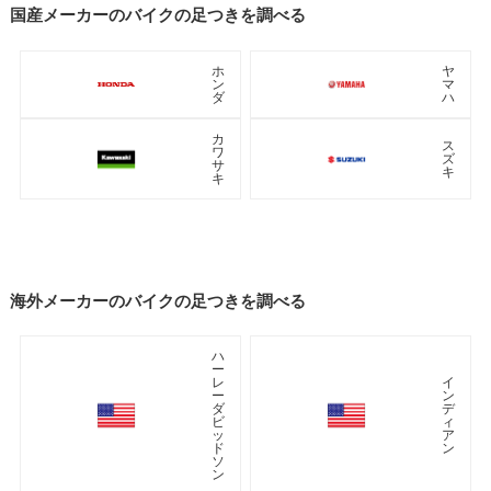
国産メーカーのバイクの足つきを調べる
ホ
ヤ
ン
マ
ダ
ハ
カ
ス
ワ
ズ
サ
キ
キ
海外メーカーのバイクの足つきを調べる
ハ
ー
レ
イ
ー
ン
ダ
デ
ビ
ィ
ッ
ア
ド
ン
ソ
ン