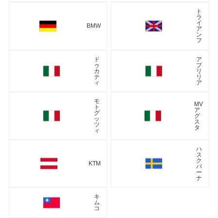
ト
ラ
イ
BMW
ア
ン
フ
ド
ア
ゥ
プ
カ
リ
テ
リ
ィ
ア
モ
MV
ト
ア
グ
グ
ッ
ス
ツ
タ
ィ
ハ
ス
ク
KTM
バ
ー
ナ
キ
ム
コ