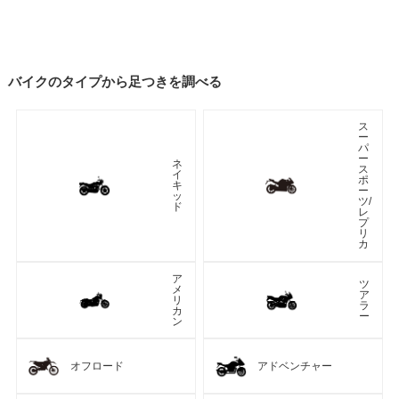
バイクのタイプから足つきを調べる
ス
ー
パ
ー
ネ
ス
イ
ポ
キ
ー
ッ
ツ/
ド
レ
プ
リ
カ
ア
ツ
メ
ア
リ
ラ
カ
ー
ン
オフロード
アドベンチャー