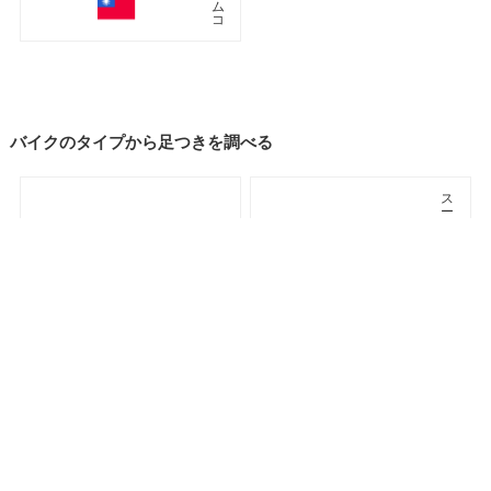
ム
コ
バイクのタイプから足つきを調べる
ス
ー
パ
ー
ネ
ス
イ
ポ
キ
車種検索
キーワード検索
ページトップ
ー
ッ
ツ/
ド
レ
プ
リ
カ
ア
ツ
メ
ア
リ
ラ
カ
ー
ン