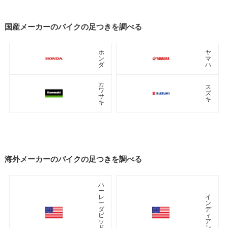
国産メーカーのバイクの足つきを調べる
ホ
ヤ
ン
マ
ダ
ハ
カ
ス
ワ
ズ
サ
キ
キ
海外メーカーのバイクの足つきを調べる
ハ
ー
レ
イ
ー
ン
ダ
デ
ビ
ィ
ッ
ア
ド
ン