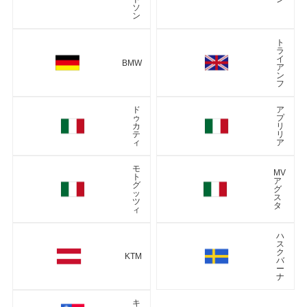
ソ
ン
ト
ラ
イ
BMW
ア
ン
フ
ド
ア
ゥ
プ
カ
リ
テ
リ
ィ
ア
モ
MV
ト
ア
グ
グ
ッ
ス
ツ
タ
ィ
ハ
ス
ク
KTM
バ
ー
ナ
キ