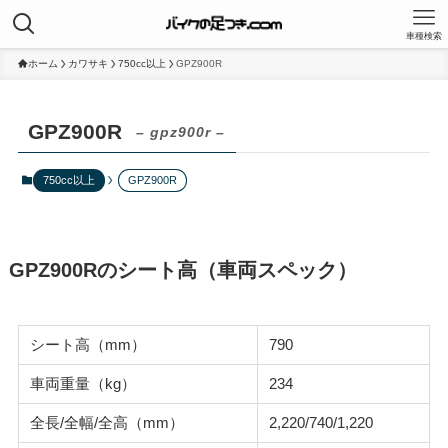
車種検索
ホーム
カワサキ
750cc以上
GPZ900R
GPZ900R
– gpz900r –
750cc以上
GPZ900R
GPZ900Rのシート高（車両スペック）
シート高（mm）
790
車両重量（kg）
234
全長/全幅/全高（mm）
2,220/740/1,220